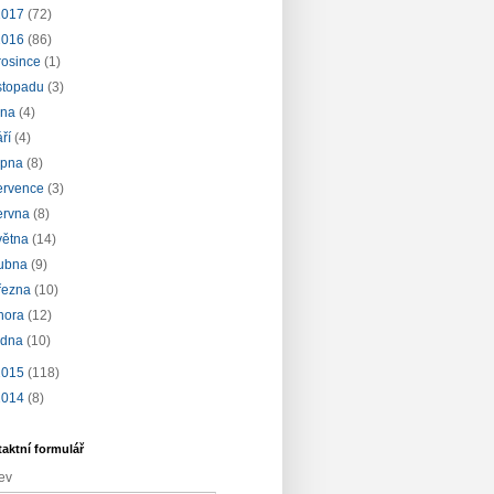
2017
(72)
2016
(86)
rosince
(1)
istopadu
(3)
íjna
(4)
áří
(4)
rpna
(8)
ervence
(3)
ervna
(8)
větna
(14)
ubna
(9)
řezna
(10)
nora
(12)
edna
(10)
2015
(118)
2014
(8)
aktní formulář
ev