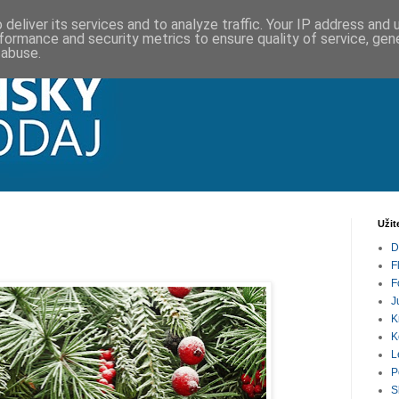
deliver its services and to analyze traffic. Your IP address and
formance and security metrics to ensure quality of service, ge
 abuse.
Užit
D
F
F
J
K
K
L
P
S