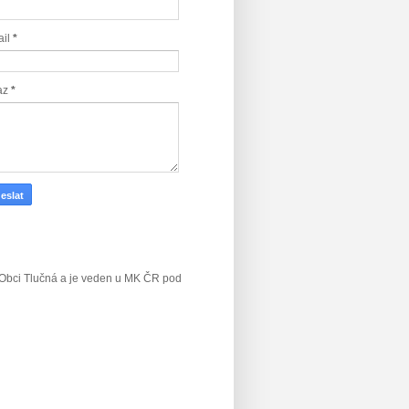
ail
*
az
*
v Obci Tlučná a je veden u MK ČR
pod