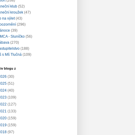
port
(268)
aneční klub
(52)
aneční kroužek
(47)
ip na výlet
(43)
pozornění
(296)
ánoce
(39)
MCA - Sluníčko
(56)
ábava
(270)
astupitelstvo
(188)
š s Mš Tlučná
(109)
iv blogu z
2026
(30)
2025
(51)
2024
(40)
2023
(109)
2022
(127)
2021
(133)
2020
(159)
2019
(159)
2018
(97)