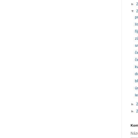
►
▼
p
l
ř
z
s
č
č
k
d
b
ú
l
►
►
Kont
Náz