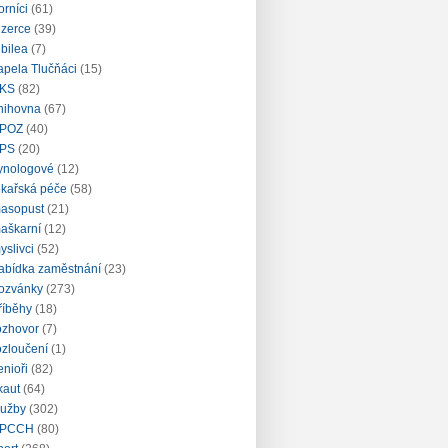
orníci
(61)
nzerce
(39)
ubilea
(7)
apela Tlučňáci
(15)
KS
(82)
nihovna
(67)
POZ
(40)
PS
(20)
ynologové
(12)
ékařská péče
(58)
asopust
(21)
aškarní
(12)
yslivci
(52)
abídka zaměstnání
(23)
ozvánky
(273)
říběhy
(18)
ozhovor
(7)
ozloučení
(1)
enioři
(82)
kaut
(64)
lužby
(302)
PCCH
(80)