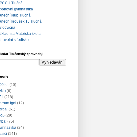
PCCH Tlučná
portovní gymnastika
aneční klub Tlučná
aneční kroužek TJ Tlučná
ělocvična
ákladní a Mateřská škola
dravotní středisko
ledat Tlučenský zpravodaj
gorie
00 let
(10)
yklo
(6)
ěti
(218)
errum Igni
(12)
lorbal
(61)
loβ
(29)
otbal
(75)
ymnastika
(24)
asiči
(141)