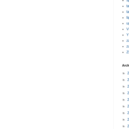
s
t
t
t
u
V
Y
z
z
Z
Arch
►
►
►
►
►
►
►
►
►