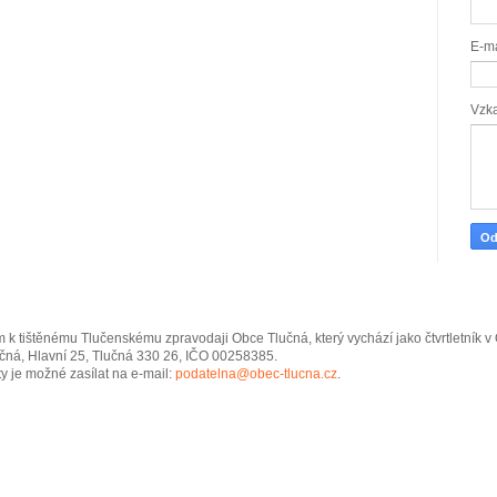
E-m
Vzk
 k tištěnému Tlučenskému zpravodaji Obce Tlučná, který vychází jako čtvrtletník 
čná, Hlavní 25, Tlučná 330 26, IČO 00258385.
y je možné zasílat na e-mail:
podatelna@obec-tlucna.cz
.