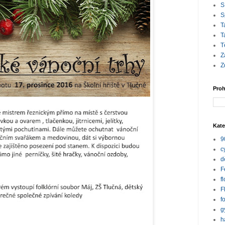
S
S
T
T
T
Z
Z
Proh
Kate
9
c
d
F
f
F
f
g
h