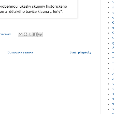
h
i
j
k
K
k
K
omentáře:
K
k
l
Domovská stránka
Starší příspěvky
m
m
m
n
p
p
r
r
s
s
s
S