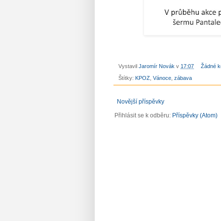
Vystavil
Jaromír Novák
v
17:07
Žádné k
Štítky:
KPOZ
,
Vánoce
,
zábava
Novější příspěvky
Přihlásit se k odběru:
Příspěvky (Atom)