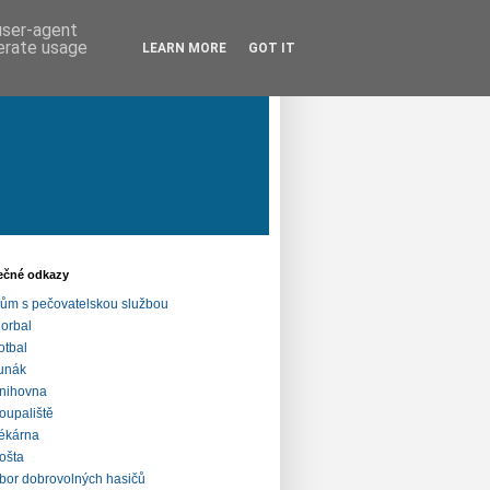
 user-agent
nerate usage
LEARN MORE
GOT IT
ečné odkazy
ům s pečovatelskou službou
lorbal
otbal
unák
nihovna
oupaliště
ékárna
ošta
bor dobrovolných hasičů