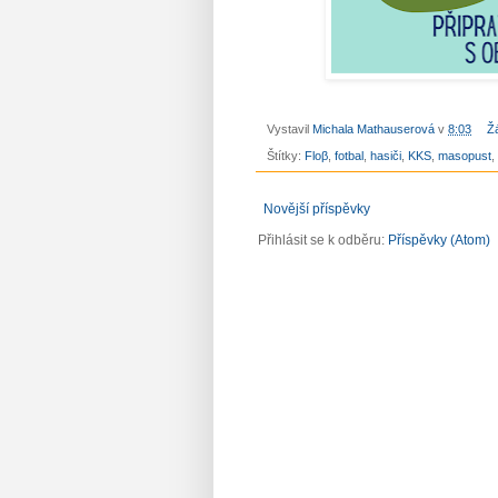
Vystavil
Michala Mathauserová
v
8:03
Ž
Štítky:
Floβ
,
fotbal
,
hasiči
,
KKS
,
masopust
,
Novější příspěvky
Přihlásit se k odběru:
Příspěvky (Atom)