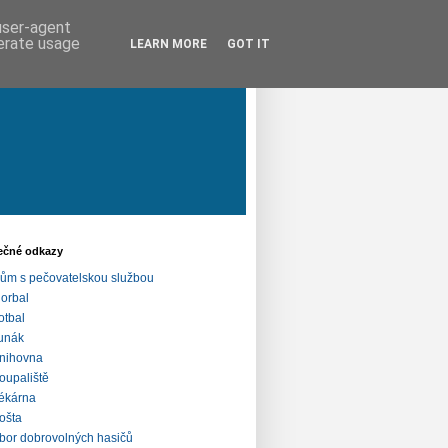
 user-agent
nerate usage
LEARN MORE
GOT IT
ečné odkazy
ům s pečovatelskou službou
lorbal
otbal
unák
nihovna
oupaliště
ékárna
ošta
bor dobrovolných hasičů