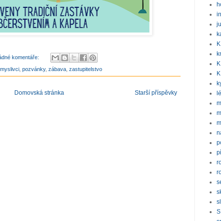
h
i
j
k
K
k
ádné komentáře:
K
myslivci
,
pozvánky
,
zábava
,
zastupitelstvo
K
k
Domovská stránka
Starší příspěvky
l
m
m
m
n
p
p
r
r
s
s
s
S