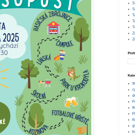
S
S
T
T
T
Z
Z
Proh
Kate
9
c
d
F
f
F
f
g
h