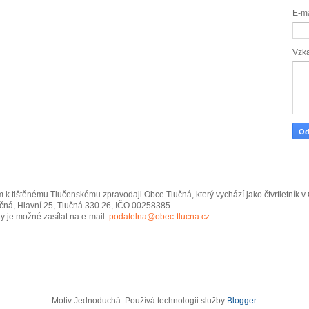
E-m
Vzk
 k tištěnému Tlučenskému zpravodaji Obce Tlučná, který vychází jako čtvrtletník 
čná, Hlavní 25, Tlučná 330 26, IČO 00258385.
y je možné zasílat na e-mail:
podatelna@obec-tlucna.cz
.
Motiv Jednoduchá. Používá technologii služby
Blogger
.