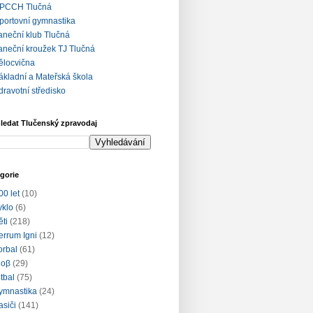
PCCH Tlučná
portovní gymnastika
aneční klub Tlučná
aneční kroužek TJ Tlučná
ělocvična
ákladní a Mateřská škola
dravotní středisko
ledat Tlučenský zpravodaj
gorie
00 let
(10)
yklo
(6)
ěti
(218)
errum Igni
(12)
lorbal
(61)
loβ
(29)
otbal
(75)
ymnastika
(24)
asiči
(141)