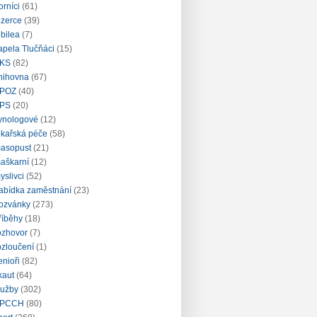
orníci
(61)
nzerce
(39)
ubilea
(7)
apela Tlučňáci
(15)
KS
(82)
nihovna
(67)
POZ
(40)
PS
(20)
ynologové
(12)
ékařská péče
(58)
asopust
(21)
aškarní
(12)
yslivci
(52)
abídka zaměstnání
(23)
ozvánky
(273)
říběhy
(18)
ozhovor
(7)
ozloučení
(1)
enioři
(82)
kaut
(64)
lužby
(302)
PCCH
(80)