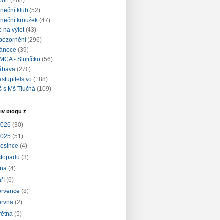
port
(268)
aneční klub
(52)
aneční kroužek
(47)
ip na výlet
(43)
pozornění
(296)
ánoce
(39)
MCA - Sluníčko
(56)
ábava
(270)
astupitelstvo
(188)
š s Mš Tlučná
(109)
iv blogu z
2026
(30)
2025
(51)
rosince
(4)
istopadu
(3)
íjna
(4)
áří
(6)
ervence
(8)
ervna
(2)
větna
(5)