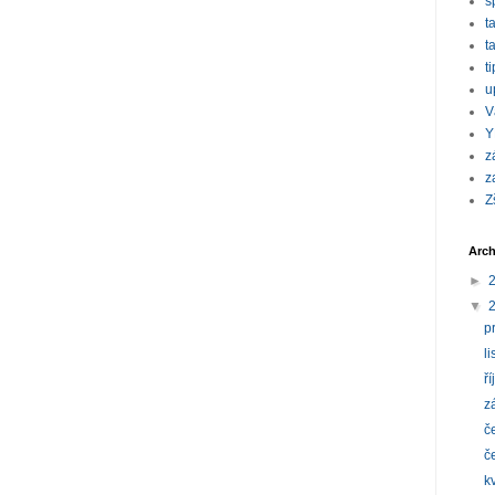
s
t
t
t
u
V
Y
z
z
Z
Arch
►
▼
p
l
ř
z
č
č
k