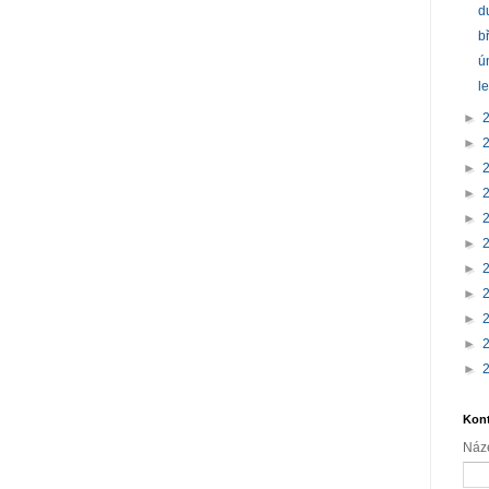
d
b
ú
l
►
►
►
►
►
►
►
►
►
►
►
Kont
Náz