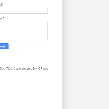
ail
*
az
*
v Obci Tlučná a je veden u MK ČR
pod