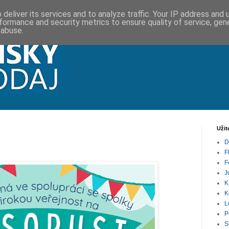
deliver its services and to analyze traffic. Your IP address and
formance and security metrics to ensure quality of service, ge
 abuse.
Užit
D
F
F
J
K
K
L
P
S