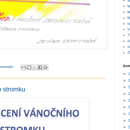
s
t
t
t
u
V
Y
z
z
Z
Arch
omentáře:
►
►
►
o stromku
►
►
►
►
►
►