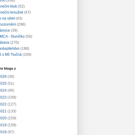
port
(268)
aneční klub
(52)
aneční kroužek
(47)
ip na výlet
(43)
pozornění
(296)
ánoce
(39)
MCA - Sluníčko
(56)
ábava
(270)
astupitelstvo
(188)
š s Mš Tlučná
(109)
iv blogu z
2026
(30)
2025
(51)
2024
(40)
2023
(109)
2022
(127)
2021
(133)
2020
(159)
2019
(159)
2018
(97)