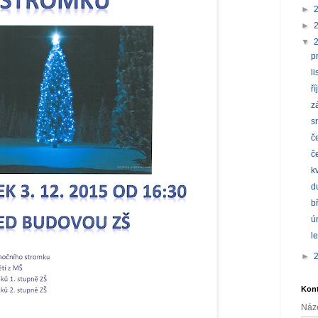
►
►
▼
p
l
ř
z
s
č
č
k
d
b
ú
l
►
Kont
Náz