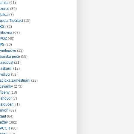
orníci
(61)
nzerce
(39)
ubilea
(7)
apela Tlučňáci
(15)
KS
(82)
nihovna
(67)
POZ
(40)
PS
(20)
ynologové
(12)
ékařská péče
(58)
asopust
(21)
aškarní
(12)
yslivci
(52)
abídka zaměstnání
(23)
ozvánky
(273)
říběhy
(18)
ozhovor
(7)
ozloučení
(1)
enioři
(82)
kaut
(64)
lužby
(302)
PCCH
(80)