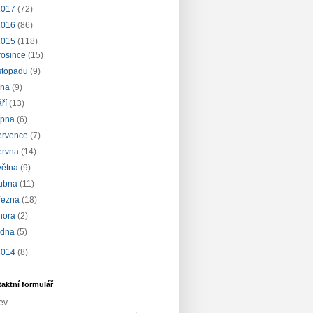
2017
(72)
2016
(86)
2015
(118)
rosince
(15)
istopadu
(9)
íjna
(9)
áří
(13)
rpna
(6)
ervence
(7)
ervna
(14)
větna
(9)
ubna
(11)
řezna
(18)
nora
(2)
edna
(5)
2014
(8)
aktní formulář
ev