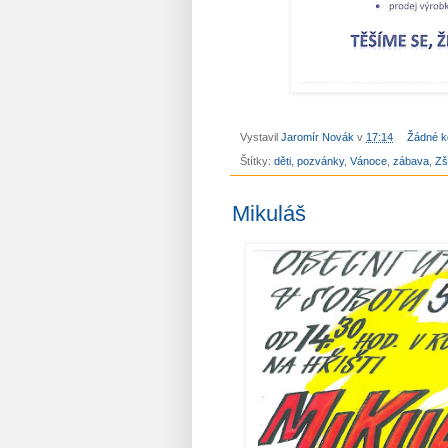
Vystavil
Jaromír Novák
v
17:14
Žádné k
Štítky:
děti
,
pozvánky
,
Vánoce
,
zábava
,
Zš
Mikuláš