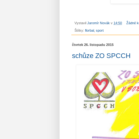
Vystavil
Jaromír Novák
v
14:50
Žádné k
Štítky:
florbal
,
sport
čtvrtek 26. listopadu 2015
schůze ZO SPCCH