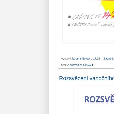
Vystavil
Jaromír Novák
v
17:16
Žádné k
Štítky:
pozvánky
,
SPCCH
Rozsvěcení vánočníh