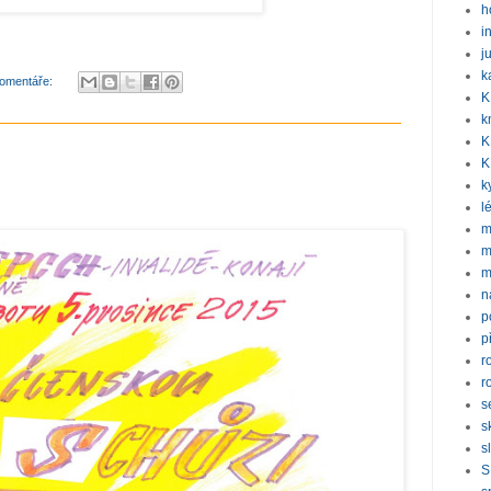
h
i
j
k
omentáře:
K
k
K
K
k
l
m
m
m
n
p
p
r
r
s
s
s
S