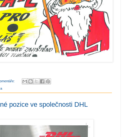
omentáře:
va
lné pozice ve společnosti DHL