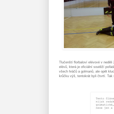
Tlučenští florbaloví elévové v neděli
elévů, která je oficiální soutěží po
všech hráčů a golmanů, ale opět kluc
krůčku výš, tentokrát byli čtvrtí. Tak 