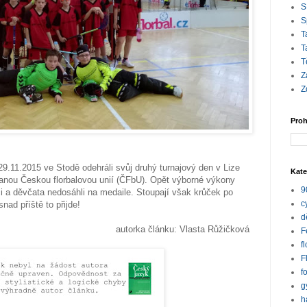
S
S
T
T
T
Z
Z
Proh
 29.11.2015 ve Stodě odehráli svůj druhý turnajový den v Lize
Kate
řádanou Českou florbalovou unií (ČFbU). Opět výborné výkony
9
i a děvčata nedosáhli na medaile. Stoupají však krůček po
c
snad příště to přijde!
d
autorka článku: Vlasta Růžičková
F
f
F
f
g
h