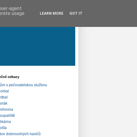
 user-agent
nerate usage
LEARN MORE
GOT IT
ečné odkazy
ům s pečovatelskou službou
lorbal
otbal
unák
nihovna
oupaliště
ékárna
ošta
bor dobrovolných hasičů