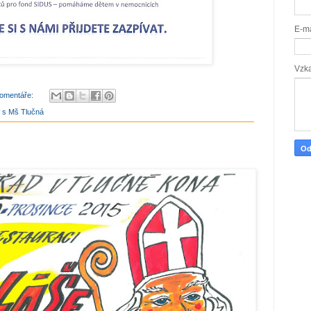
E-m
Vzk
omentáře:
 s Mš Tlučná