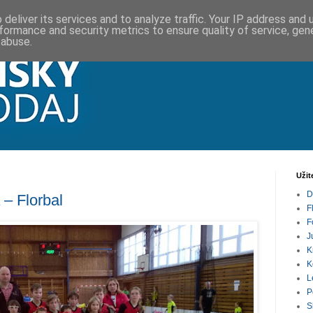
deliver its services and to analyze traffic. Your IP address and
formance and security metrics to ensure quality of service, ge
 abuse.
Užit
D
 – Florbal
F
F
J
K
K
L
P
S