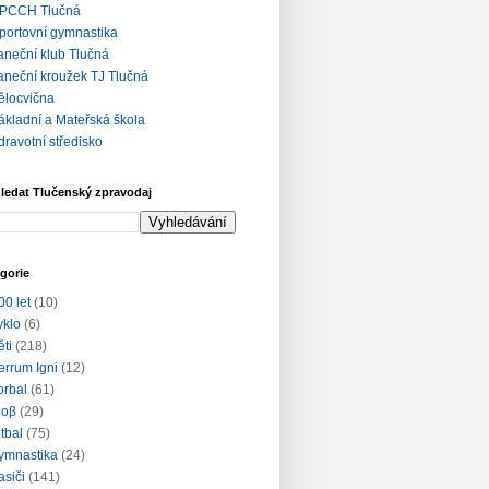
PCCH Tlučná
portovní gymnastika
aneční klub Tlučná
aneční kroužek TJ Tlučná
ělocvična
ákladní a Mateřská škola
dravotní středisko
ledat Tlučenský zpravodaj
gorie
00 let
(10)
yklo
(6)
ěti
(218)
errum Igni
(12)
lorbal
(61)
loβ
(29)
otbal
(75)
ymnastika
(24)
asiči
(141)