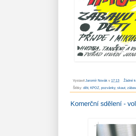
Vystavil
Jaromír Novák
v
17:13
Žádné k
Štítky:
děti
,
KPOZ
,
pozvánky
,
skaut
,
zába
Komerční sdělení - vo