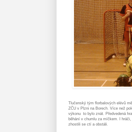
Tlučenský tým florbalových elévů měl 
ZČU v Plzni na Borech. Více než polo
výkonu to bylo znát. Předvedená hra 
běhání v chumlu za míčkem. I hráči, 
zhostili se ctí a obstáli.