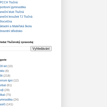
PCCH Tlučná
portovní gymnastika
aneční klub Tlučná
aneční kroužek TJ Tlučná
ělocvična
ákladní a Mateřská škola
dravotní středisko
ledat Tlučenský zpravodaj
gorie
00 let
(10)
yklo
(6)
ěti
(218)
errum Igni
(12)
lorbal
(61)
loβ
(29)
otbal
(75)
ymnastika
(24)
asiči
(141)