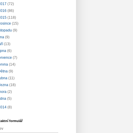
2017
(72)
2016
(86)
2015
(118)
rosince
(15)
istopadu
(9)
íjna
(9)
áří
(13)
rpna
(6)
ervence
(7)
ervna
(14)
větna
(9)
ubna
(11)
řezna
(18)
nora
(2)
edna
(5)
2014
(8)
aktní formulář
ev