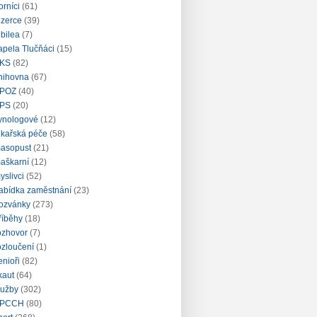
orníci
(61)
nzerce
(39)
ubilea
(7)
apela Tlučňáci
(15)
KS
(82)
nihovna
(67)
POZ
(40)
PS
(20)
ynologové
(12)
ékařská péče
(58)
asopust
(21)
aškarní
(12)
yslivci
(52)
abídka zaměstnání
(23)
ozvánky
(273)
říběhy
(18)
ozhovor
(7)
ozloučení
(1)
enioři
(82)
kaut
(64)
lužby
(302)
PCCH
(80)