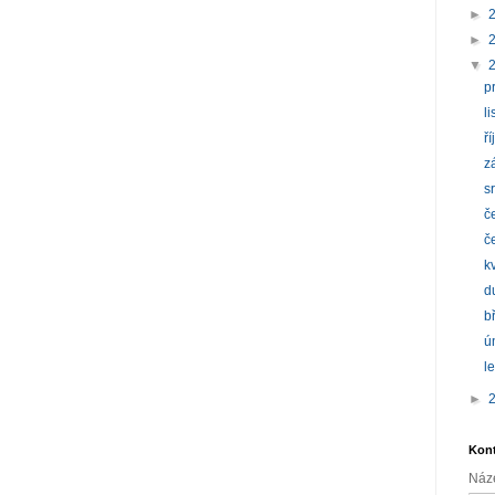
►
►
▼
p
l
ř
z
s
č
č
k
d
b
ú
l
►
Kont
Náz