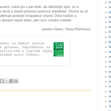
h
tačil, unikla jim o pár bodů, ale důležitější bylo, že si
i
alo dívat a strávili příjemné sportovní dopoledne. Všichni se už
j
 odehraje poslední listopadový víkend. Držte klukům a
k
 alespoň stejně dobře, jako nyní a budou medaile.
K
k
autorka článku: Vlasta Růžičková
K
K
k
l
m
m
m
n
p
p
r
r
s
s
s
S