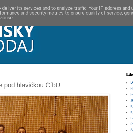
deliver its services and to analyze traffic. Your IP address and
formance and security metrics to ensure quality of service, ge
 abuse.
Užit
D
le pod hlavičkou ČfbU
F
F
J
K
K
L
P
S