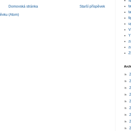
s
t
Domovská stránka
Starší příspěvek
t
pěvku (Atom)
t
u
V
Y
z
z
Z
Arch
►
►
►
►
►
►
►
►
►