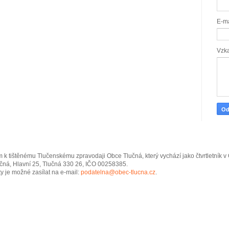
E-m
Vzk
 k tištěnému Tlučenskému zpravodaji Obce Tlučná, který vychází jako čtvrtletník 
čná, Hlavní 25, Tlučná 330 26, IČO 00258385.
y je možné zasílat na e-mail:
podatelna@obec-tlucna.cz
.