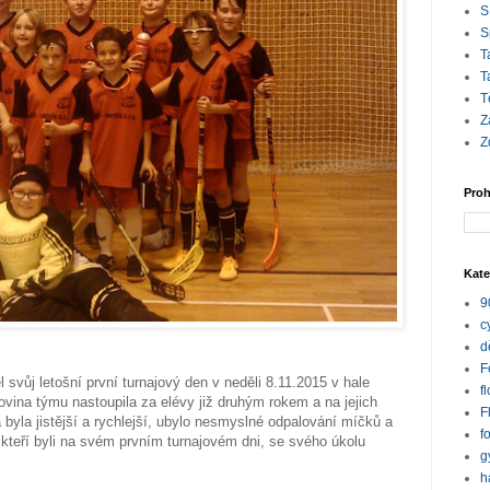
S
S
T
T
T
Z
Z
Proh
Kate
9
c
d
F
svůj letošní první turnajový den v neděli 8.11.2015 v hale
f
vina týmu nastoupila za elévy již druhým rokem a na jejich
F
byla jistější a rychlejší, ubylo nesmyslné odpalování míčků a
f
kteří byli na svém prvním turnajovém dni, se svého úkolu
g
h