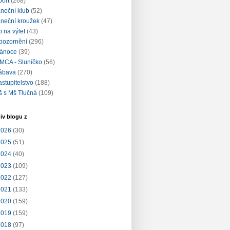
port
(268)
aneční klub
(52)
aneční kroužek
(47)
ip na výlet
(43)
pozornění
(296)
ánoce
(39)
MCA - Sluníčko
(56)
ábava
(270)
astupitelstvo
(188)
š s Mš Tlučná
(109)
iv blogu z
2026
(30)
2025
(51)
2024
(40)
2023
(109)
2022
(127)
2021
(133)
2020
(159)
2019
(159)
2018
(97)