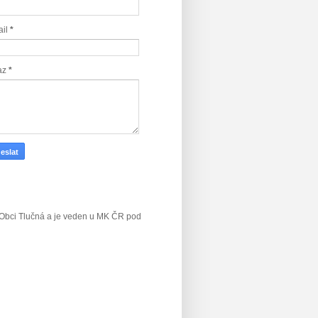
ail
*
az
*
v Obci Tlučná a je veden u MK ČR
pod