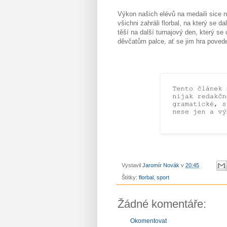
Výkon našich elévů na medaili sice nes
všichni zahráli florbal, na který se d
těší na další turnajový den, který se
děvčatům palce, ať se jim hra povede
Vystavil
Jaromír Novák
v
20:45
Štítky:
florbal
,
sport
Žádné komentáře:
Okomentovat