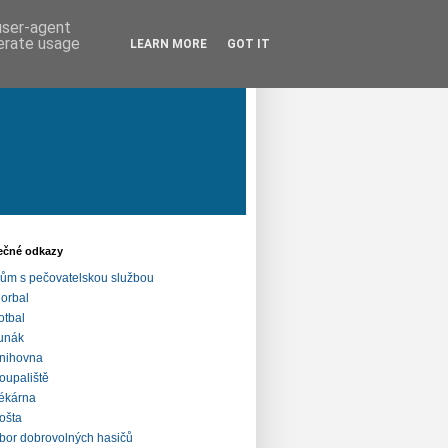
 user-agent
nerate usage
LEARN MORE
GOT IT
ečné odkazy
ům s pečovatelskou službou
lorbal
otbal
unák
nihovna
oupaliště
ékárna
ošta
bor dobrovolných hasičů