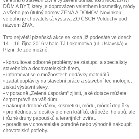
veletrhu o stavebnictví a vybavení domácnosti MODERNÍ
DŮM A BYT, který je doprovázen veletrhem kosmetiky, módy
a všeho pro útulný domov ŽENA A DOMOV. Novinkou
veletrhu je chovatelská výstava ZO ČSCH Volduchy pod
názvem ŽIVA.
Tato největší plzeňská akce se koná již podesáté ve dnech
14. - 16. října 2016 v hale TJ Lokomotiva (ul. Úslavská) v
Plzni. Je zde možné:
• konzultovat odborné problémy se zástupci a specialisty
stavebních a dodavatelských firem,
• informovat se o možnostech dodávky materiálů,
• zadat poptávky na stavební práce a stavební technologie,
získat výstavní slevy,
• v poradně „Zelená úsporám“ zjistit, jaké dotace můžete
čerpat právě na váš dům
• nakoupit drobné dárky, kosmetiku, módu, módní doplňky
• prohlédnout si desítky plemen králíků, drůbeže, holubů, ale
i různé druhy papoušků a terarijních zvířat,
• poradit se v chovatelské poradně nebo výhodně nakoupit
chovatelské potřeby.