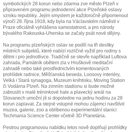
symbolických 28 korun nebo zdarma zve město Plzeň v
připraveném programu jednodenní akce Plzeňské oslavy
vzniku republiky. Jejím smyslem je každoročně připomenout
výročí 28. října 1918, kdy byla na Václavském náměstí v
Praze oficiálně vyhlášena samostatnost, a pro národy
bývalého Rakouska-Uherska se začaly psát nové dějiny.
Na programu plzeňských oslav se podílí na tři desítky
místních subjektů, které nabízí rozličné vyžití pro rodiny s
dětmi i pro jednotlivce. Tradičně se otevře například Luftova
zahrada, Památník obětem zla v Hruškově meditační
zahradě nebo také prostřednictvím komentovaných
prohlídek radnice, Měšťanská beseda, Loosovy interiéry,
Velká i Stará synagoga, Muzeum knihtisku, Moving Station
či Vodárna Plzeň. Na zimním stadionu si bude možné
zabruslit v malé tréninkové hale a plavecký areál na
Slovanech umožní jít si dopoledne na jednu hodinu za 28
korun zaplavat. Za stejné vstupné mohou zájemci navštívit
muzea, galerie, zoo a oblíbenou experimentální stanici
Techmania Science Center včetně 3D Planetária.
Pestrou programovou nabídku letos nově doplňují prohlídky