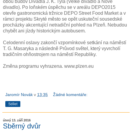
obou budov Divadla J. K. Tyla (Velké divadlo a Nové
divadlo). Po loňském úspěchu se v areálu DEPO2015
otevře gastronomická tržnice DEPO Street Food Market a v
rámci projektu Skryté město se opět uskuteční sousedské
procházky akcentující netradiční pohled na Plzeň. Nebudou
chybět ani jízdy historickým autobusem.
Celodenní oslavy zakončí vzpomínkové setkání na náměstí
T. G. Masaryka a následně Průvod světel, který vyvrcholí
tradičním ohňostrojem na náměstí Republiky.
Změna programu vyhrazena. www.plzen.eu
Jaromír Novák
v
13:35
Žádné komentáře:
Sdílet
úterý 13. září 2016
Sběrný dvůr