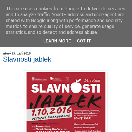
This site uses cookies from Google to deliver its services
and to analyze traffic. Your IP address and user-agent are
shared with Google along with performance and security
metrics to ensure quality of service, generate usage
statistics, and to detect and address abuse.
LEARN MORE
GOT IT
▼
úterý 27. září 2016
Slavnosti jablek