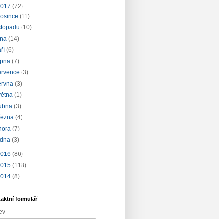
2017
(72)
rosince
(11)
istopadu
(10)
íjna
(14)
áří
(6)
rpna
(7)
ervence
(3)
ervna
(3)
větna
(1)
ubna
(3)
řezna
(4)
nora
(7)
edna
(3)
2016
(86)
2015
(118)
2014
(8)
aktní formulář
ev