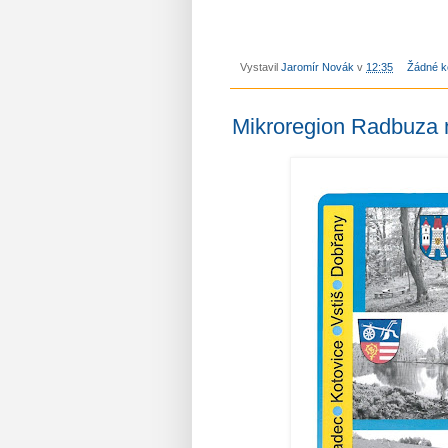
Vystavil
Jaromír Novák
v
12:35
Žádné k
Mikroregion Radbuza n