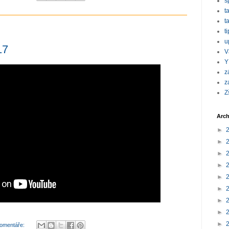
s
t
t
t
u
17
V
Y
z
z
Z
Arch
►
►
►
►
►
►
►
►
►
omentáře: