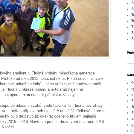
S
S
T
T
T
Z
Z
Proh
balového stadionu v Tlučné prohání mimořádná generace
Kate
 Protože od roku 2013 nepoznal okres Plzeň sever - dříve v
9
v kategorii mladších žáků, jiného vítěze, než s názvem naší
c
 je Tlučná v okrese pojem, a je to znát nejen na
u i nezájmu s nimi odehrát přátelské zápasy.
d
F
estupu do mladších žáků, vede tabulku TJ Tlučná bez ztráty
f
ve starších přípravkách byl ještě drtivější. Celkové skóre se
F
pěchy bylo družstvo již dvakrát oceněno titulem nejlepší
f
roky 2015 i 2016. Navíc za práci s družstvem si v roce 2016
g
v Končel.
h