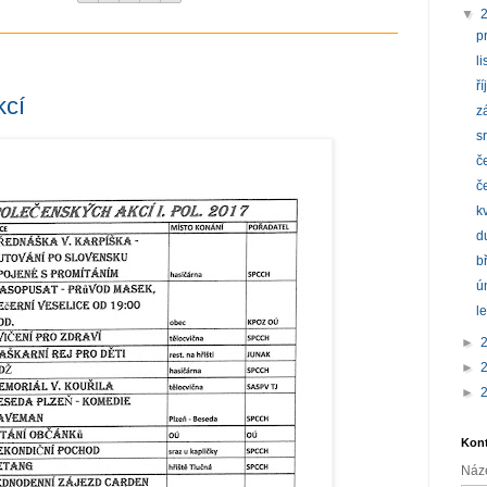
▼
p
l
ř
kcí
z
s
č
č
k
d
b
ú
l
►
►
►
Kont
Náz