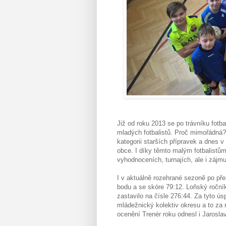
Již od roku 2013 se po trávníku fot
mladých fotbalistů. Proč mimořádná?
kategorii starších přípravek a dnes 
obce. I díky těmto malým fotbalistům
vyhodnoceních, turnajích, ale i zájm
I v aktuálně rozehrané sezoně po př
bodu a se skóre 79:12. Loňský ročník 
zastavilo na čísle 276:44. Za tyto ús
mládežnický kolektiv okresu a to za 
ocenění Trenér roku odnesl i Jarosla