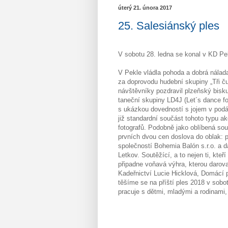
úterý 21. února 2017
25. Salesiánský ples
V sobotu 28. ledna se konal v KD Pek
V Pekle vládla pohoda a dobrá nálad
za doprovodu hudební skupiny „Tři ču
návštěvníky pozdravil plzeňský bisk
taneční skupiny LD4J (Let´s dance f
s ukázkou dovedností s jojem v podá
již standardní součást tohoto typu ak
fotografů. Podobně jako oblíbená sou
prvních dvou cen doslova do oblak: 
společností Bohemia Balón s.r.o. a d
Letkov. Soutěžící, a to nejen ti, kte
připadne voňavá výhra, kterou darova
Kadeřnictví Lucie Hicklová, Domácí
těšíme se na příští ples 2018 v sobo
pracuje s dětmi, mladými a rodinami,