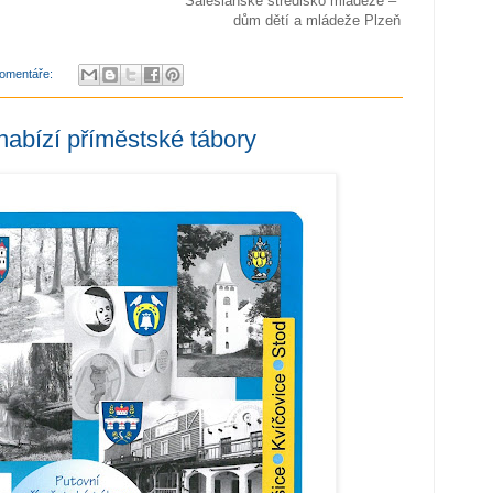
Salesiánské středisko mládeže –
dům dětí a mládeže Plzeň
omentáře:
abízí příměstské tábory