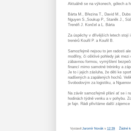
Aktuálně se na výkonech, gólech a hř
Bárta M., Březina T., David M., Dubs
Nguyen S.,Soukup P., Staněk J., Süč
Trenéři J. Končel a L. Bárta
Za úspěchy v dřívějších letech stojí 
trenérů Kouřil P. a Kouřil B.
Samozřejmě nejsou to jen radosti ale 
modřiny, či ošklivé pohledy jak mezi
zábavnou formou, vymýšlení bezpečnýc
financí mimo samotné tréninky a zápas
Je to i jejich zásluha, že děti ke sp
nadšených a zapálených hochů. Velik
Svobodovým za logistiku, a Nguenov
Na závěr samozřejmě přání ať se i n
hodinách týdně venku a v pohybu. Zde 
je fajn. Rádi přivítáme další zájemce
Vystavil
Jaromír Novák
v
12:39
Žádné k