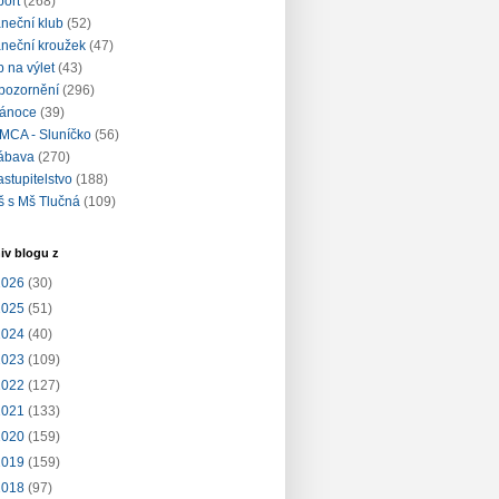
port
(268)
aneční klub
(52)
aneční kroužek
(47)
ip na výlet
(43)
pozornění
(296)
ánoce
(39)
MCA - Sluníčko
(56)
ábava
(270)
astupitelstvo
(188)
š s Mš Tlučná
(109)
iv blogu z
2026
(30)
2025
(51)
2024
(40)
2023
(109)
2022
(127)
2021
(133)
2020
(159)
2019
(159)
2018
(97)