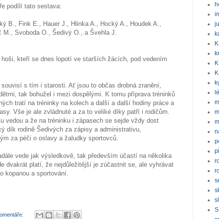
h
e podílí tato sestava:
i
ký B., Fink E., Hauer J., Hlinka A., Hocký A., Houdek A.,
j
 M., Svoboda O., Šedivý O., a Švehla J.
k
K
k
i hoši, kteří se dnes lopotí ve starších žácích, pod vedením
K
K
k
souvisí s tím i starosti. Ať jsou to občas drobná zranění,
l
 dětmi, tak bohužel i mezi dospělými. K tomu příprava tréninků
m
h tratí na tréninky na kolech a další a další hodiny práce a
y. Vše je ale zvládnuté a za to veliké díky patří i rodičům.
m
ortu vedou a že na tréninku i zápasech se sejde vždy dost
m
ý dík rodině Šedivých za zápisy a administrativu,
n
ým za péči o oslavy a žaludky sportovců.
p
p
adále vede jak výsledkově, tak především účastí na několika
r
dvakrát platí, že nejdůležitější je zúčastnit se, ale vyhrávat
r
 o kopanou a sportování.
s
s
s
S
omentáře: