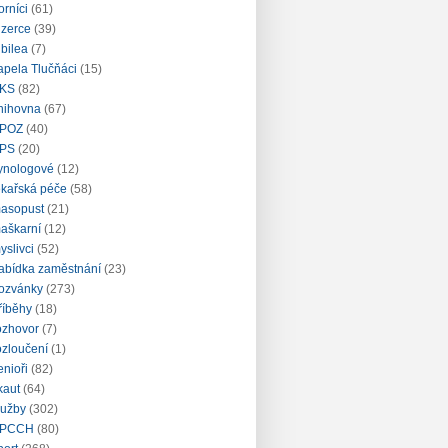
orníci
(61)
nzerce
(39)
ubilea
(7)
apela Tlučňáci
(15)
KS
(82)
nihovna
(67)
POZ
(40)
PS
(20)
ynologové
(12)
ékařská péče
(58)
asopust
(21)
aškarní
(12)
yslivci
(52)
abídka zaměstnání
(23)
ozvánky
(273)
říběhy
(18)
ozhovor
(7)
ozloučení
(1)
enioři
(82)
kaut
(64)
lužby
(302)
PCCH
(80)