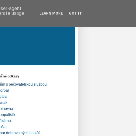
 user-agent
nerate usage
LEARN MORE
GOT IT
ečné odkazy
ům s pečovatelskou službou
lorbal
otbal
unák
nihovna
oupaliště
ékárna
ošta
bor dobrovolných hasičů