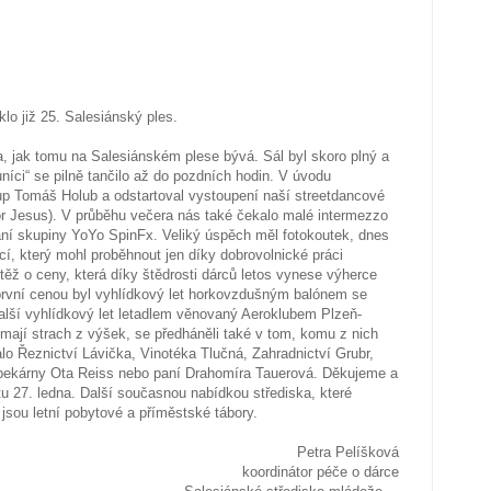
lo již 25. Salesiánský ples.
a, jak tomu na Salesiánském plese bývá. Sál byl skoro plný a
níci“ se pilně tančilo až do pozdních hodin. V úvodu
up Tomáš Holub a odstartoval vystoupení naší streetdancové
or Jesus). V průběhu večera nás také čekalo malé intermezzo
ní skupiny YoYo SpinFx. Veliký úspěch měl fotokoutek, dnes
cí, který mohl proběhnout jen díky dobrovolnické práci
těž o ceny, která díky štědrosti dárců letos vynese výherce
první cenou byl vyhlídkový let horkovzdušným balónem se
alší vyhlídkový let letadlem věnovaný Aeroklubem Plzeň-
ří mají strach z výšek, se předháněli také v tom, komu z nich
lo Řeznictví Lávička, Vinotéka Tlučná, Zahradnictví Grubr,
 pekárny Ota Reiss nebo paní Drahomíra Tauerová. Děkujeme a
tu 27. ledna. Další současnou nabídkou střediska, které
 jsou letní pobytové a příměstské tábory.
Petra Pelíšková
koordinátor péče o dárce