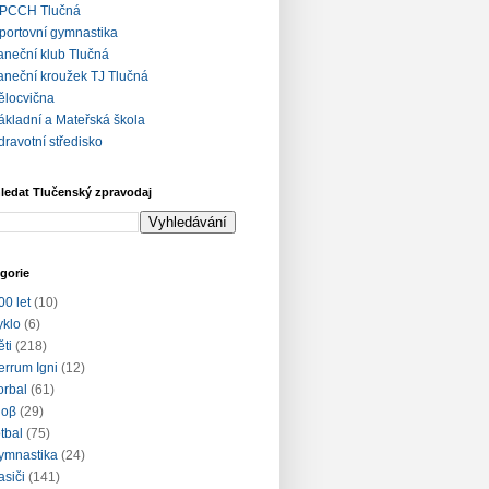
PCCH Tlučná
portovní gymnastika
aneční klub Tlučná
aneční kroužek TJ Tlučná
ělocvična
ákladní a Mateřská škola
dravotní středisko
ledat Tlučenský zpravodaj
gorie
00 let
(10)
yklo
(6)
ěti
(218)
errum Igni
(12)
lorbal
(61)
loβ
(29)
otbal
(75)
ymnastika
(24)
asiči
(141)