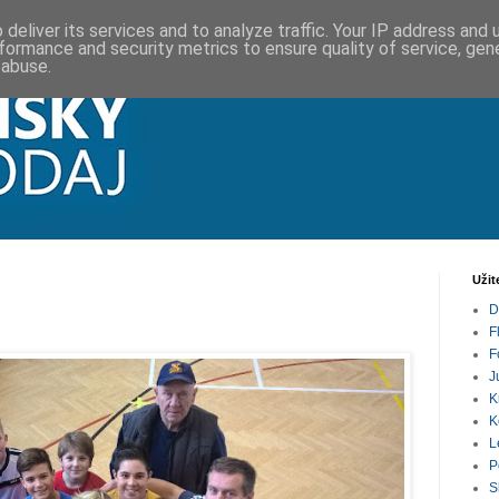
deliver its services and to analyze traffic. Your IP address and
formance and security metrics to ensure quality of service, ge
 abuse.
Užit
D
F
F
J
K
K
L
P
S