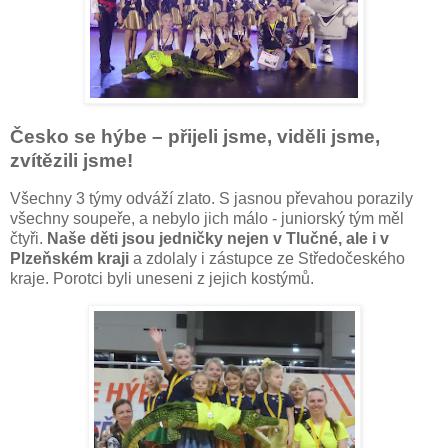
Česko se hýbe – přijeli jsme, viděli jsme,
zvítězili jsme!
Všechny 3 týmy odváží zlato. S jasnou převahou porazily
všechny soupeře, a nebylo jich málo - juniorský tým měl
čtyři.
Naše děti jsou jedničky nejen v Tlučné, ale i v
Plzeňském kraji
a zdolaly i zástupce ze Středočeského
kraje. Porotci byli uneseni z jejich kostýmů.