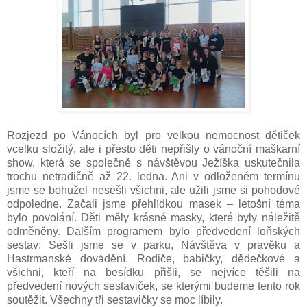
Rozjezd po Vánocích byl pro velkou nemocnost dětiček
vcelku složitý, ale i přesto děti nepřišly o vánoční maškarní
show, která se společně s návštěvou Ježíška uskutečnila
trochu netradičně až 22. ledna. Ani v odloženém termínu
jsme se bohužel nesešli všichni, ale užili jsme si pohodové
odpoledne. Začali jsme přehlídkou masek – letošní téma
bylo povolání. Děti měly krásné masky, které byly náležitě
odměněny. Dalším programem bylo předvedení loňských
sestav: Sešli jsme se v parku, Návštěva v pravěku a
Hastrmanské dovádění. Rodiče, babičky, dědečkové a
všichni, kteří na besídku přišli, se nejvíce těšili na
předvedení nových sestaviček, se kterými budeme tento rok
soutěžit. Všechny tři sestavičky se moc líbily.