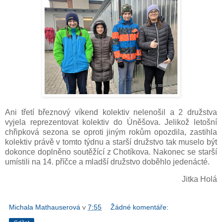
Ani třetí březnový víkend kolektiv nelenošil a 2 družstva
vyjela reprezentovat kolektiv do Úněšova. Jelikož letošní
chřipková sezona se oproti jiným rokům opozdila, zastihla
kolektiv právě v tomto týdnu a starší družstvo tak muselo být
dokonce doplněno soutěžící z Chotíkova. Nakonec se starší
umístili na 14. příčce a mladší družstvo doběhlo jedenácté.
Jitka Holá
Michala Mathauserová
v
7:55
Žádné komentáře: