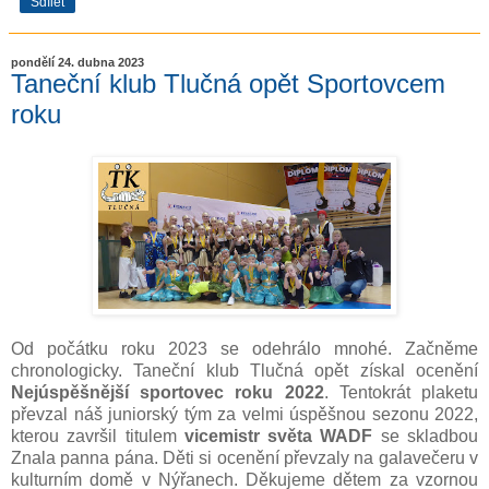
Sdílet
pondělí 24. dubna 2023
Taneční klub Tlučná opět Sportovcem
roku
Od počátku roku 2023 se odehrálo mnohé. Začněme
chronologicky. Taneční klub Tlučná opět získal ocenění
Nejúspěšnější sportovec roku 2022
. Tentokrát plaketu
převzal náš juniorský tým za velmi úspěšnou sezonu 2022,
kterou završil titulem
vicemistr světa WADF
se skladbou
Znala panna pána. Děti si ocenění převzaly na galavečeru v
kulturním domě v Nýřanech. Děkujeme dětem za vzornou