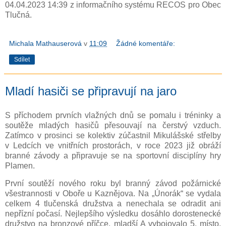
04.04.2023 14:39 z informačního systému RECOS pro Obec
Tlučná.
Michala Mathauserová
v
11:09
Žádné komentáře:
Sdílet
Mladí hasiči se připravují na jaro
S příchodem prvních vlažných dnů se pomalu i tréninky a
soutěže mladých hasičů přesouvají na čerstvý vzduch.
Zatímco v prosinci se kolektiv zúčastnil Mikulášské střelby
v Ledcích ve vnitřních prostorách, v roce 2023 již obráží
branné závody a připravuje se na sportovní disciplíny hry
Plamen.
První soutěží nového roku byl branný závod požárnické
všestrannosti v Oboře u Kaznějova. Na „Únorák“ se vydala
celkem 4 tlučenská družstva a nenechala se odradit ani
nepřízní počasí. Nejlepšího výsledku dosáhlo dorostenecké
družstvo na bronzové příčce, mladší A vybojovalo 5. místo,