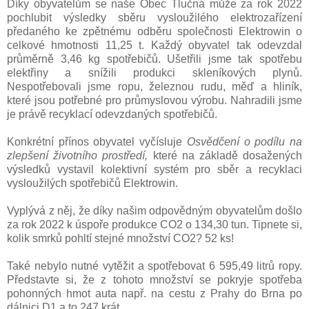
Díky obyvatelům se naše Obec Tlučná může za rok 2022
pochlubit výsledky sběru vysloužilého elektrozařízení
předaného ke zpětnému odběru společnosti Elektrowin o
celkové hmotnosti 11,25 t. Každý obyvatel tak odevzdal
průměrně 3,46 kg spotřebičů. Ušetřili jsme tak spotřebu
elektřiny a snížili produkci skleníkových plynů.
Nespotřebovali jsme ropu, železnou rudu, měď a hliník,
které jsou potřebné pro průmyslovou výrobu. Nahradili jsme
je právě recyklací odevzdaných spotřebičů.
Konkrétní přínos obyvatel vyčísluje
Osvědčení o podílu na
zlepšení životního prostředí,
které na základě dosažených
výsledků vystavil kolektivní systém pro sběr a recyklaci
vysloužilých spotřebičů Elektrowin.
Vyplývá z něj, že díky našim odpovědným obyvatelům došlo
za rok 2022 k úspoře produkce CO2 o 134,30 tun. Tipnete si,
kolik smrků pohltí stejné množství CO2? 52 ks!
Také nebylo nutné vytěžit a spotřebovat 6 595,49 litrů ropy.
Představte si, že z tohoto množství se pokryje spotřeba
pohonných hmot auta např. na cestu z Prahy do Brna po
dálnici D1 a to 247 krát.