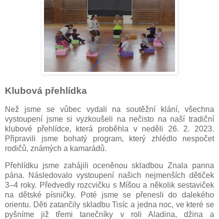
Klubová přehlídka
Než jsme se vůbec vydali na soutěžní klání, všechna
vystoupení jsme si vyzkoušeli na nečisto na naší tradiční
klubové přehlídce, která proběhla v neděli 26. 2. 2023.
Připravili jsme bohatý program, který zhlédlo nespočet
rodičů, známých a kamarádů.
Přehlídku jsme zahájili oceněnou skladbou Znala panna
pána. Následovalo vystoupení našich nejmenších dětiček
3–4 roky. Předvedly rozcvičku s Míšou a několik sestaviček
na dětské písničky. Poté jsme se přenesli do dalekého
orientu. Děti zatančily skladbu Tisíc a jedna noc, ve které se
pyšníme již třemi tanečníky v roli Aladina, džina a