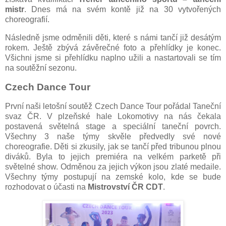
mistr
. Dnes má na svém kontě již na 30 vytvořených
choreografií.
Následně jsme odměnili děti, které s námi tančí již desátým
rokem. Ještě zbývá závěrečné foto a přehlídky je konec.
Všichni jsme si přehlídku naplno užili a nastartovali se tím
na soutěžní sezonu.
Czech Dance Tour
První naši letošní soutěž Czech Dance Tour pořádal Taneční
svaz ČR. V plzeňské hale Lokomotivy na nás čekala
postavená světelná stage a speciální taneční povrch.
Všechny 3 naše týmy skvěle předvedly své nové
choreografie. Děti si zkusily, jak se tančí před tribunou plnou
diváků. Byla to jejich premiéra na velkém parketě při
světelné show. Odměnou za jejich výkon jsou zlaté medaile.
Všechny týmy postupují na zemské kolo, kde se bude
rozhodovat o účasti na
Mistrovství ČR CDT
.