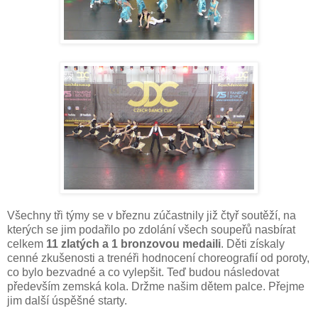
Všechny tři týmy se v březnu zúčastnily již čtyř soutěží, na
kterých se jim podařilo po zdolání všech soupeřů nasbírat
celkem
11 zlatých a 1 bronzovou medaili
. Děti získaly
cenné zkušenosti a trenéři hodnocení choreografií od poroty,
co bylo bezvadné a co vylepšit. Teď budou následovat
především zemská kola. Držme našim dětem palce. Přejme
jim další úspěšné starty.