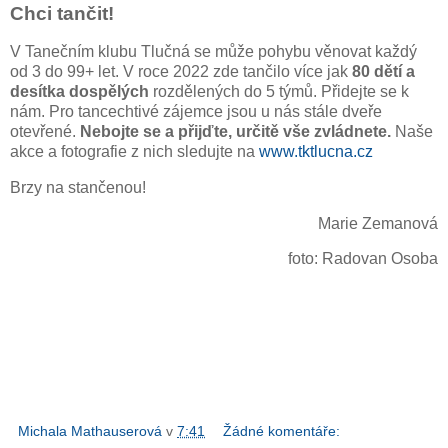
Chci tančit!
V Tanečním klubu Tlučná se může pohybu věnovat každý
od 3 do 99+ let. V roce 2022 zde tančilo více jak
80 dětí a
desítka dospělých
rozdělených do 5 týmů. Přidejte se k
nám. Pro tancechtivé zájemce jsou u nás stále dveře
otevřené.
Nebojte se a přijďte, určitě vše zvládnete.
Naše
akce a fotografie z nich sledujte na
www.tktlucna.cz
Brzy na stančenou!
Marie Zemanová
foto: Radovan Osoba
Michala Mathauserová
v
7:41
Žádné komentáře: