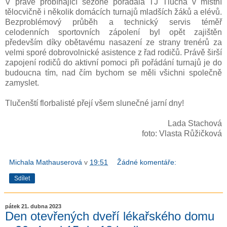
V právě probíhající sezoně pořádala TJ Tlučná v místní
tělocvičně i několik domácích turnajů mladších žáků a elévů.
Bezproblémový průběh a technický servis téměř
celodenních sportovních zápolení byl opět zajištěn
především díky obětavému nasazení ze strany trenérů za
velmi sporé dobrovolnické asistence z řad rodičů. Právě širší
zapojení rodičů do aktivní pomoci při pořádání turnajů je do
budoucna tím, nad čím bychom se měli všichni společně
zamyslet.
Tlučenští florbalisté přejí všem slunečné jarní dny!
Lada Stachová
foto: Vlasta Růžičková
Michala Mathauserová
v
19:51
Žádné komentáře:
Sdílet
pátek 21. dubna 2023
Den otevřených dveří lékařského domu