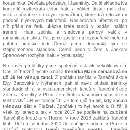
kouzelníka. Děvčata představují Jasmínky. Další skladba Na
koncertě roztleskala celou halu a někteří diváci měli chuť
vstát a přidat se k malým zpěvačkám, které drží rekvizitu v
podobě blýskavých mikrofonů. Následovala přestávka, po
níž přišla na řadu ukázka krále tanců v podání našich
trenérů. Hala ztichla a sledovala párový valčík v
romantickém stylu. Pak jsme zavítali na rozbouřené moře na
palubu pirátské lodi Černá perla. Juniorský tým se
stejnojmennou skladbou Černá perla v čele s Jackem
Sparrowem rozhýbal halu v rytmu salsy.
Na závěr přehlídky jsme společně oslavili několik výročí.
Čas letí hrozně rychle a naše
trenérka Marie Zemanová se
už 30 let věnuje tanci
. Z počátku tančila v Taneční škole
Evy Bartovské v Nýřanech, pak si navíc přidala tréninky
standardních a latinsko-amerických tanců v Taneční škole
Zdeňka Kozelky v Plzni. Je několikanásobným účastníkem
Mistrovství ČR ve formacích. Je tomu
již 15 let, kdy začala
trénovat děti v Tlučné
. Zpočátku to byl aerobik. Bližší jí
však byl tanec a tak v roce 2017 se podílela na založení
Tanečního kroužku v Tlučné. V roce 2018 zakládá Taneční
klub Tlučná. V lednu 2020 dokončuje studium v Praze a
získává kvalifikaci
Trenér tanečního sportu – taneční