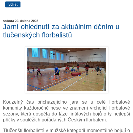
Sdílet
sobota 22. dubna 2023
Jarní ohlédnutí za aktuálním děním u
tlučenských florbalistů
Kouzelný čas přicházejícího jara se u celé florbalové
komunity každoročně nese ve znamení vrcholící florbalové
sezony, která dospěla do fáze finálových bojů o ty nejlepší
příčky v soutěžích pořádaných Českým florbalem.
Tlučenští florbalisté v mužské kategorii momentálně bojují o