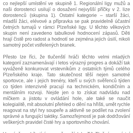
co nejlepší umístění ve skupině 1. Regionální ligy mužů a
naši dorostenci usilují o dosažení nejvyšší příčky v 2. lize
dorostenců (skupina 1). Ostatní kategorie – starší žáci,
mladší žáci, elévové a přípravka se pak pravidelně účastní
četných turnajů v rámci Plzeňské ligy. U těchto věkových
skupin není zavedeno tabulkové hodnocení zápasů. Děti
hrají čistě pro radost a hodnotí se zejména jejich úsilí, nikoli
samotný počet vstřelených branek.
Přesto lze říci, že tlučenští hráči těchto velmi mladých
kategorií zaznamenávají i letos výrazný progres a dokáží tak
vyváženě konkurovat vrstevníkům z ostatních týmů celého
Plzeňského kraje. Tato skutečnost těší nejen samotné
sportovce, ale i jejich trenéry, kteří u svých svěřenců týden
co týden intenzivně pracují na technickém, kondičním a
mentálním rozvoji. Nejde jen o to získat nadvládu nad
míčkem a jistotu v ovládání hole, ale také se naučit
kolegialitě, mít absolutní přehled o dění na hřišti, umět rychle
reagovat na styl hry soupeře a aktivně se podílet na zvolení
správné a fungující taktiky. Samozřejmostí je pak dodržování
veškerých pravidel čisté hry a sportovního chování.