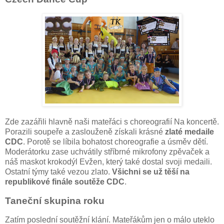
Zde zazářili hlavně naši mateřáci s choreografií Na koncertě.
Porazili soupeře a zaslouženě získali krásné
zlaté medaile
CDC
. Porotě se líbila bohatost choreografie a úsměv dětí.
Moderátorku zase uchvátily stříbrné mikrofony zpěvaček a
náš maskot krokodýl Evžen, který také dostal svoji medaili.
Ostatní týmy také vezou zlato.
Všichni se už těší na
republikové finále soutěže CDC
.
Taneční skupina roku
Zatím poslední soutěžní klání. Mateřákům jen o málo uteklo