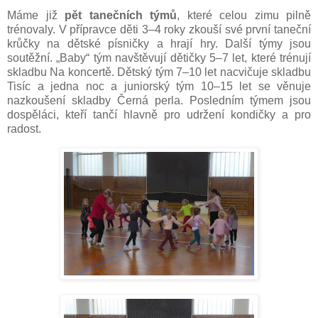
Máme již
pět tanečních týmů
, které celou zimu pilně
trénovaly. V přípravce děti 3–4 roky zkouší své první taneční
krůčky na dětské písničky a hrají hry. Další týmy jsou
soutěžní. „Baby“ tým navštěvují dětičky 5–7 let, které trénují
skladbu Na koncertě. Dětský tým 7–10 let nacvičuje skladbu
Tisíc a jedna noc a juniorský tým 10–15 let se věnuje
nazkoušení skladby Černá perla. Posledním týmem jsou
dospěláci, kteří tančí hlavně pro udržení kondičky a pro
radost.