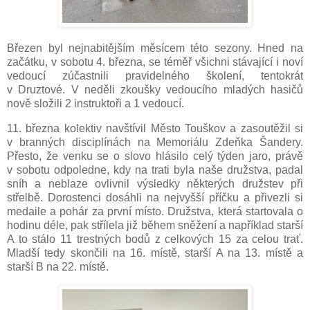
Březen byl nejnabitějším měsícem této sezony. Hned na
začátku, v sobotu 4. března, se téměř všichni stávající i noví
vedoucí zúčastnili pravidelného školení, tentokrát
v Druztové. V neděli zkoušky vedoucího mladých hasičů
nově složili 2 instruktoři a 1 vedoucí.
11. března kolektiv navštívil Město Touškov a zasoutěžil si
v branných disciplínách na Memoriálu Zdeňka Šandery.
Přesto, že venku se o slovo hlásilo celý týden jaro, právě
v sobotu odpoledne, kdy na trati byla naše družstva, padal
sníh a neblaze ovlivnil výsledky některých družstev při
střelbě. Dorostenci dosáhli na nejvyšší příčku a přivezli si
medaile a pohár za první místo. Družstva, která startovala o
hodinu déle, pak střílela již během sněžení a například starší
A to stálo 11 trestných bodů z celkových 15 za celou trať.
Mladší tedy skončili na 16. místě, starší A na 13. místě a
starší B na 22. místě.