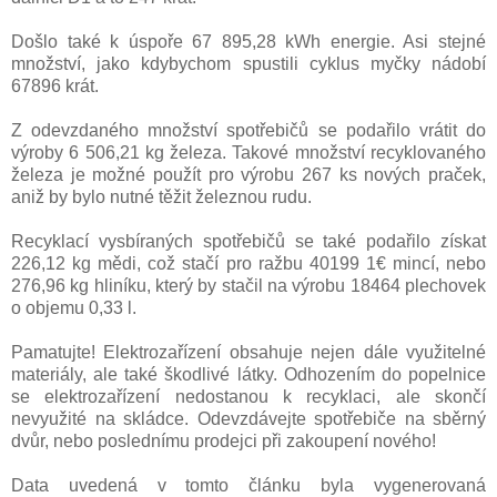
Došlo také k úspoře 67 895,28 kWh energie. Asi stejné
množství, jako kdybychom spustili cyklus myčky nádobí
67896 krát.
Z odevzdaného množství spotřebičů se podařilo vrátit do
výroby 6 506,21 kg železa. Takové množství recyklovaného
železa je možné použít pro výrobu 267 ks nových praček,
aniž by bylo nutné těžit železnou rudu.
Recyklací vysbíraných spotřebičů se také podařilo získat
226,12 kg mědi, což stačí pro ražbu 40199 1€ mincí, nebo
276,96 kg hliníku, který by stačil na výrobu 18464 plechovek
o objemu 0,33 l.
Pamatujte! Elektrozařízení obsahuje nejen dále využitelné
materiály, ale také škodlivé látky. Odhozením do popelnice
se elektrozařízení nedostanou k recyklaci, ale skončí
nevyužité na skládce. Odevzdávejte spotřebiče na sběrný
dvůr, nebo poslednímu prodejci při zakoupení nového!
Data uvedená v tomto článku byla vygenerovaná