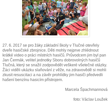
27. 6. 2017 se pro žáky základní školy v Tlučné otevřely
dveře hasičské zbrojnice. Děti mohly nejprve zhlédnout
krátké video o práci místních hasičů. Průvodcem jim byl pan
Jan Čermák, velitel jednotky Sboru dobrovolných hasičů
Tlučná, který se snažil zodpovědět veškeré všetečné otázky.
Žáci viděli ukázku slaňování z věže, na zdravovědě si mohli
zkusit resuscitaci a na závěr prohlídky jim hasiči předvedli
hašení benzínu hasicím přístrojem.
Marcela Špachmannová
foto: Václav Loužek