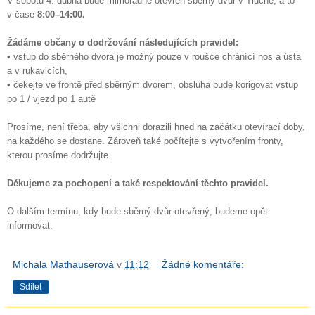
V sobotu 4. dubna bude mimořádně otevřen sběrný dvůr v Tlučné, a to
v čase
8:00–14:00.
Žádáme občany o dodržování následujících pravidel:
• vstup do sběrného dvora je možný pouze v roušce chránící nos a ústa
a v rukavicích,
• čekejte ve frontě před sběrným dvorem, obsluha bude korigovat vstup
po 1 / vjezd po 1 autě
Prosíme, není třeba, aby všichni dorazili hned na začátku otevírací doby,
na každého se dostane. Zároveň také počítejte s vytvořením fronty,
kterou prosíme dodržujte.
Děkujeme za pochopení a také respektování těchto pravidel.
O dalším termínu, kdy bude sběrný dvůr otevřený, budeme opět
informovat.
Michala Mathauserová
v
11:12
Žádné komentáře:
Sdílet