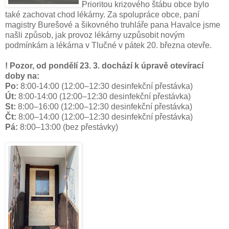
Prioritou krizového štábu obce bylo
také zachovat chod lékárny. Za spolupráce obce, paní
magistry Burešové a šikovného truhláře pana Havalce jsme
našli způsob, jak provoz lékárny uzpůsobit novým
podmínkám a lékárna v Tlučné v pátek 20. března otevře.
! Pozor, od pondělí 23. 3. dochází k úpravě otevírací
doby na:
Po:
8:00-14:00 (12:00–12:30 desinfekční přestávka)
Út:
8:00-14:00 (12:00–12:30 desinfekční přestávka)
St:
8:00–16:00 (12:00–12:30 desinfekční přestávka)
Čt:
8:00–14:00 (12:00–12:30 desinfekční přestávka)
Pá:
8:00–13:00 (bez přestávky)