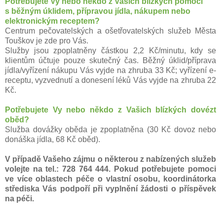
Potřebujete Vy nebo někdo z Vašich blízkých pomoci
s běžným úklidem, přípravou jídla, nákupem nebo
elektronickým receptem?
Centrum pečovatelských a ošetřovatelských služeb Města
Touškov je zde pro Vás.
Služby jsou zpoplatněny částkou 2,2 Kč/minutu, kdy se
klientům účtuje pouze skutečný čas. Běžný úklid/příprava
jídla/vyřízení nákupu Vás vyjde na zhruba 33 Kč; vyřízení e-
receptu, vyzvednutí a donesení léků Vás vyjde na zhruba 22
Kč.
Potřebujete Vy nebo někdo z Vašich blízkých dovézt
oběd?
Služba dovážky oběda je zpoplatněna (30 Kč dovoz nebo
donáška jídla, 68 Kč oběd).
V případě Vašeho zájmu o některou z nabízených služeb
volejte na tel.: 728 764 444. Pokud potřebujete pomoci
ve více oblastech péče o vlastní osobu, koordinátorka
střediska Vás podpoří při vyplnění žádosti o příspěvek
na péči.