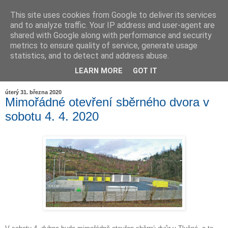
This site uses cookies from Google to deliver its services
and to analyze traffic. Your IP address and user-agent are
shared with Google along with performance and security
metrics to ensure quality of service, generate usage
statistics, and to detect and address abuse.
LEARN MORE
GOT IT
▼
úterý 31. března 2020
Mimořádné otevření sběrného dvora v
sobotu 4. 4. 2020