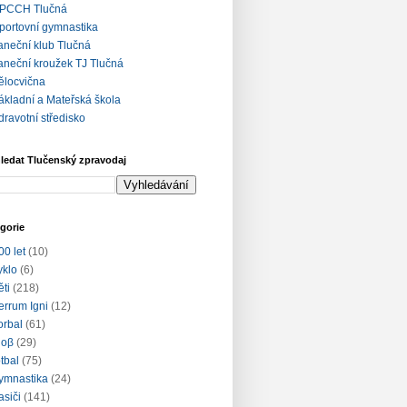
PCCH Tlučná
portovní gymnastika
aneční klub Tlučná
aneční kroužek TJ Tlučná
ělocvična
ákladní a Mateřská škola
dravotní středisko
ledat Tlučenský zpravodaj
gorie
00 let
(10)
yklo
(6)
ěti
(218)
errum Igni
(12)
lorbal
(61)
loβ
(29)
otbal
(75)
ymnastika
(24)
asiči
(141)