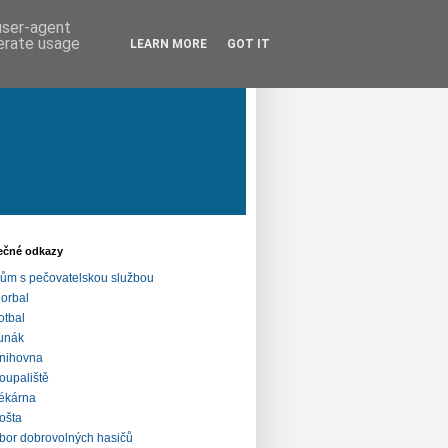
 user-agent
nerate usage
LEARN MORE
GOT IT
ečné odkazy
ům s pečovatelskou službou
lorbal
otbal
unák
nihovna
oupaliště
ékárna
ošta
bor dobrovolných hasičů