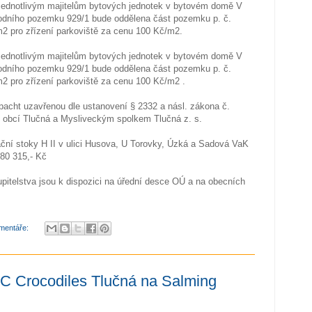
 jednotlivým majitelům bytových jednotek v bytovém domě V
vodního pozemku 929/1 bude oddělena část pozemku p. č.
m2 pro zřízení parkoviště za cenu 100 Kč/m2.
 jednotlivým majitelům bytových jednotek v bytovém domě V
vodního pozemku 929/1 bude oddělena část pozemku p. č.
m2 pro zřízení parkoviště za cenu 100 Kč/m2 .
acht uzavřenou dle ustanovení § 2332 a násl. zákona č.
 obcí Tlučná a Mysliveckým spolkem Tlučná z. s.
ační stoky H II v ulici Husova, U Torovky, Úzká a Sadová VaK
180 315,- Kč
pitelstva jsou k dispozici na úřední desce OÚ a na obecních
mentáře:
FbC Crocodiles Tlučná na Salming