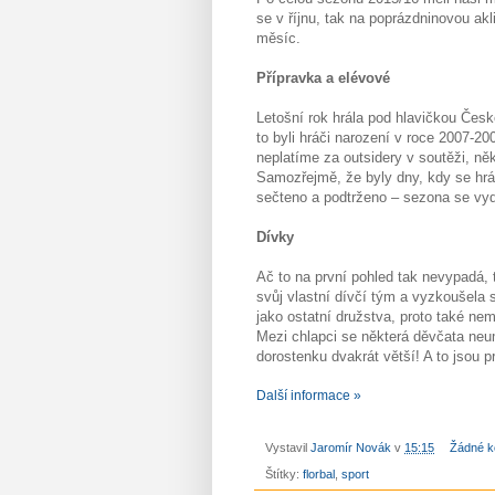
se v říjnu, tak na poprázdninovou akl
měsíc.
Přípravka a elévové
Letošní rok hrála pod hlavičkou Česk
to byli hráči narození v roce 2007-2
neplatíme za outsidery v soutěži, něk
Samozřejmě, že byly dny, kdy se hráč
sečteno a podtrženo – sezona se vyda
Dívky
Ač to na první pohled tak nevypadá,
svůj vlastní dívčí tým a vyzkoušela
jako ostatní družstva, proto také ne
Mezi chlapci se některá děvčata neumě
dorostenku dvakrát větší! A to jsou p
Další informace »
Vystavil
Jaromír Novák
v
15:15
Žádné k
Štítky:
florbal
,
sport