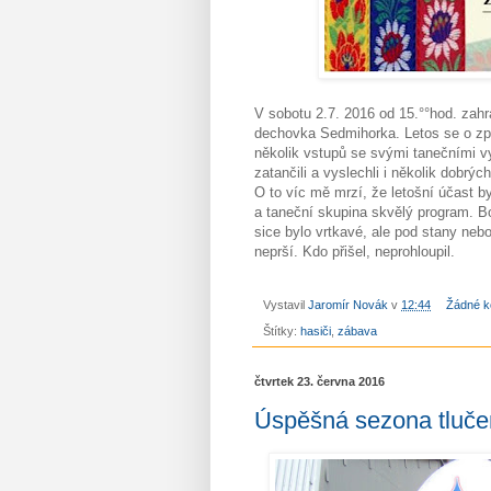
V sobotu 2.7. 2016 od 15.°°hod. zahr
dechovka Sedmihorka. Letos se o zpest
několik vstupů se svými tanečními vyst
zatančili a vyslechli i několik dobrý
O to víc mě mrzí, že letošní účast by
a taneční skupina skvělý program. Bo
sice bylo vrtkavé, ale pod stany neb
neprší. Kdo přišel, neprohloupil.
Vystavil
Jaromír Novák
v
12:44
Žádné k
Štítky:
hasiči
,
zábava
čtvrtek 23. června 2016
Úspěšná sezona tlučen