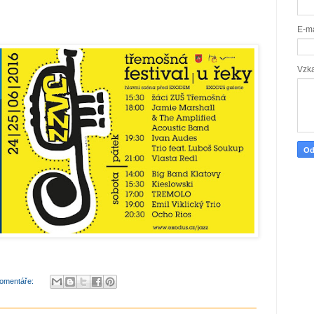
E-m
Vzk
omentáře: