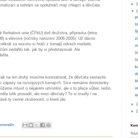
►
imatizaci a sehrání se spoluhráči mají chlapci a děvčata
▼
p
l
ř
é florbalové unie (ČFbU) dvě družstva, přípravka (letos
008) a elévové (ročníky narození 2006-2005). Už dávno
z
olikrát za sezonu si hráči z turnajů odvezli medaile.
s
ům nedařilo tak, jak by si představovali. Ale
č
řila.
č
k
d
 tak na ten druhý musíme konstatovat, že děvčata sestavila
b
 si zápasy na rozvojových turnajích. Sice nemáme dorostenky
můžeme mluvit o nějakém umístění, ale o to přece vůbec nešlo.
ú
la tolik prosadit, ale mezi děvčaty? To si troufly i na
l
rávě ty cenné zkušenosti, o které jde.
►
►
omentáře:
Kont
Náz