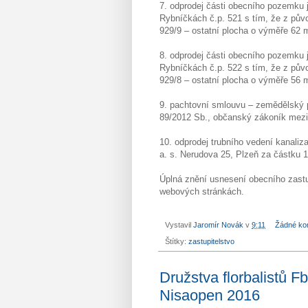
7. odprodej části obecního pozemku
Rybníčkách č.p. 521 s tím, že z pů
929/9 – ostatní plocha o výměře 62 
8. odprodej části obecního pozemku
Rybníčkách č.p. 522 s tím, že z pů
929/8 – ostatní plocha o výměře 56 
9. pachtovní smlouvu – zemědělský p
89/2012 Sb., občanský zákoník mezi
10. odprodej trubního vedení kanaliz
a. s. Nerudova 25, Plzeň za částku 
Úplná znění usnesení obecního zastu
webových stránkách.
Vystavil
Jaromír Novák
v
9:11
Žádné ko
Štítky:
zastupitelstvo
Družstva florbalistů 
Nisaopen 2016