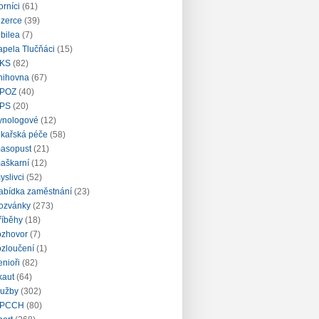
orníci
(61)
nzerce
(39)
ubilea
(7)
apela Tlučňáci
(15)
KS
(82)
nihovna
(67)
POZ
(40)
PS
(20)
ynologové
(12)
ékařská péče
(58)
asopust
(21)
aškarní
(12)
yslivci
(52)
abídka zaměstnání
(23)
ozvánky
(273)
říběhy
(18)
ozhovor
(7)
ozloučení
(1)
enioři
(82)
kaut
(64)
lužby
(302)
PCCH
(80)