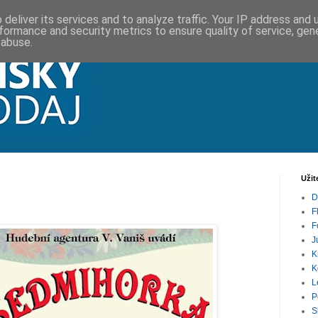
deliver its services and to analyze traffic. Your IP address and
formance and security metrics to ensure quality of service, ge
 abuse.
Užit
D
F
F
J
K
K
L
P
S