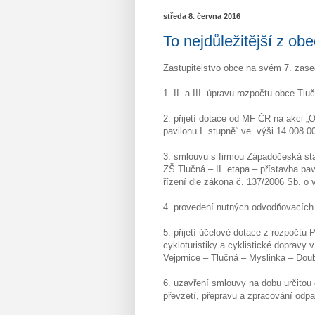
středa 8. června 2016
To nejdůležitější z ob
Zastupitelstvo obce na svém 7. zase
1. II. a III. úpravu rozpočtu obce Tlu
2. přijetí dotace od MF ČR na akci „
pavilonu I. stupně“ ve výši 14 008 0
3. smlouvu s firmou Západočeská stav
ZŠ Tlučná – II. etapa – přístavba pa
řízení dle zákona č. 137/2006 Sb. o
4. provedení nutných odvodňovacích 
5. přijetí účelové dotace z rozpočtu
cykloturistiky a cyklistické dopravy 
Vejprnice – Tlučná – Myslinka – Dou
6. uzavření smlouvy na dobu určitou
převzetí, přepravu a zpracování odp