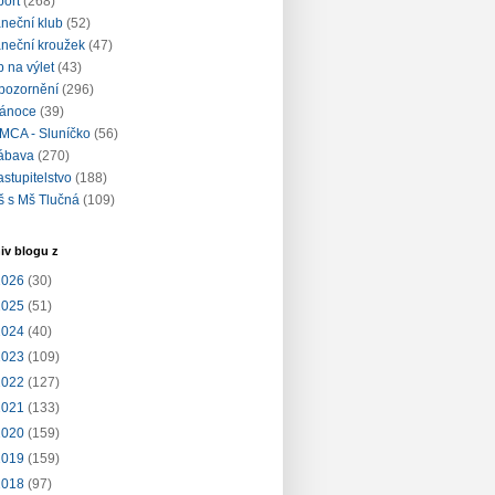
port
(268)
aneční klub
(52)
aneční kroužek
(47)
ip na výlet
(43)
pozornění
(296)
ánoce
(39)
MCA - Sluníčko
(56)
ábava
(270)
astupitelstvo
(188)
š s Mš Tlučná
(109)
iv blogu z
2026
(30)
2025
(51)
2024
(40)
2023
(109)
2022
(127)
2021
(133)
2020
(159)
2019
(159)
2018
(97)