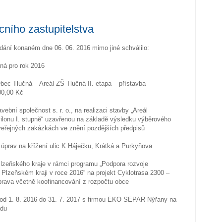
ecního zastupitelstva
dání konaném dne 06. 06. 2016 mimo jiné schválilo:
čná pro rok 2016
Obec Tlučná – Areál ZŠ Tlučná II. etapa – přístavba
00,00 Kč
ební společnost s. r. o., na realizaci stavby „Areál
vilonu I. stupně“ uzavřenou na základě výsledku výběrového
 veřejných zakázkách ve znění pozdějších předpisů
úprav na křížení ulic K Háječku, Krátká a Purkyňova
 Plzeňského kraje v rámci programu „Podpora rozvoje
v Plzeňském kraji v roce 2016“ na projekt Cyklotrasa 2300 –
brava včetně koofinancování z rozpočtu obce
 od 1. 8. 2016 do 31. 7. 2017 s firmou EKO SEPAR Nýřany na
adu