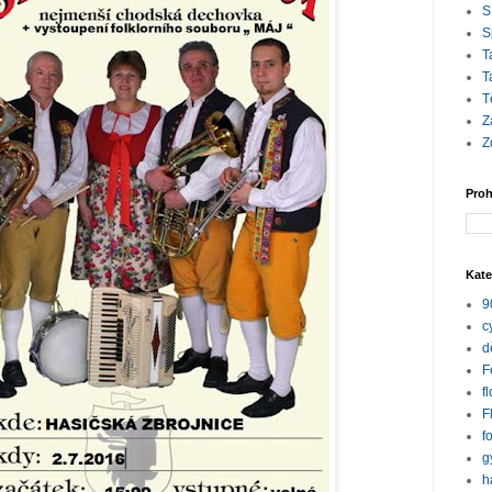
S
S
T
T
T
Z
Z
Proh
Kate
9
c
d
F
f
F
f
g
h