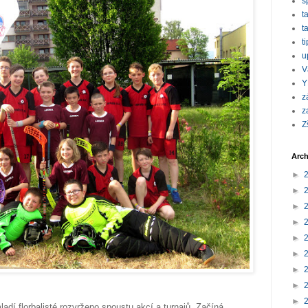
s
t
t
t
u
V
Y
z
z
Z
Arch
►
►
►
►
►
►
►
►
►
adí florbalisté rozvrženo spoustu akcí a turnajů. Začíná