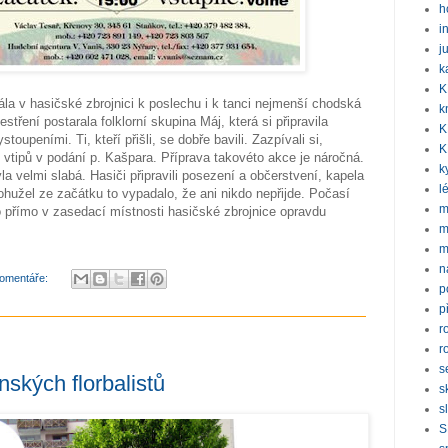
h
i
j
k
K
ála v hasičské zbrojnici k poslechu i k tanci nejmenší chodská
k
ření postarala folklorní skupina Máj, která si připravila
K
oupeními. Ti, kteří přišli, se dobře bavili. Zazpívali si,
K
ch vtipů v podání p. Kašpara. Příprava takovéto akce je náročná.
k
la velmi slabá. Hasiči připravili posezení a občerstvení, kapela
l
hužel ze začátku to vypadalo, že ani nikdo nepřijde. Počasí
m
o přímo v zasedací místnosti hasičské zbrojnice opravdu
m
m
n
omentáře:
p
p
r
r
s
ských florbalistů
s
s
S