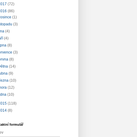
2017
(72)
2016
(86)
rosince
(1)
istopadu
(3)
íjna
(4)
áří
(4)
rpna
(8)
ervence
(3)
ervna
(8)
větna
(14)
ubna
(9)
řezna
(10)
nora
(12)
edna
(10)
2015
(118)
2014
(8)
aktní formulář
ev