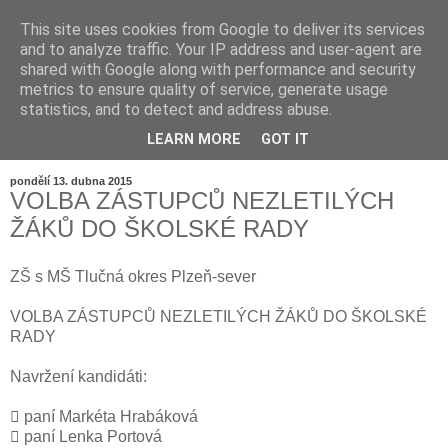
This site uses cookies from Google to deliver its services
and to analyze traffic. Your IP address and user-agent are
shared with Google along with performance and security
metrics to ensure quality of service, generate usage
statistics, and to detect and address abuse.
LEARN MORE
GOT IT
▼
pondělí 13. dubna 2015
VOLBA ZÁSTUPCŮ NEZLETILÝCH
ŽÁKŮ DO ŠKOLSKÉ RADY
ZŠ s MŠ Tlučná okres Plzeň-sever
VOLBA ZÁSTUPCŮ NEZLETILÝCH ŽÁKŮ DO ŠKOLSKÉ
RADY
Navržení kandidáti:
 paní Markéta Hrabáková
 paní Lenka Portová