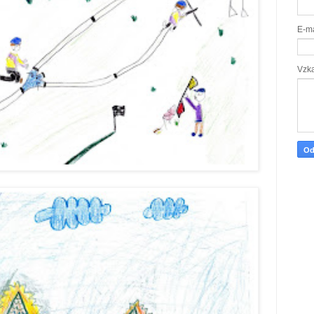
E-m
Vzk