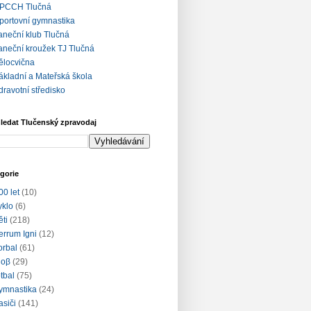
PCCH Tlučná
portovní gymnastika
aneční klub Tlučná
aneční kroužek TJ Tlučná
ělocvična
ákladní a Mateřská škola
dravotní středisko
ledat Tlučenský zpravodaj
gorie
00 let
(10)
yklo
(6)
ěti
(218)
errum Igni
(12)
lorbal
(61)
loβ
(29)
otbal
(75)
ymnastika
(24)
asiči
(141)