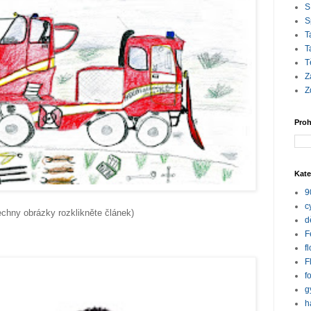
S
S
T
T
T
Z
Z
Proh
Kate
9
c
echny obrázky rozklikněte článek)
d
F
f
F
f
g
h