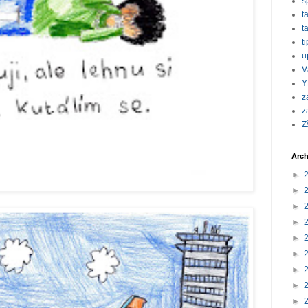
s
t
t
t
u
V
Y
z
z
Z
Arch
►
►
►
►
►
►
►
►
►