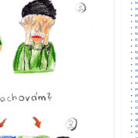
h
i
j
k
K
k
K
K
k
l
m
m
m
n
p
p
r
r
s
s
s
S