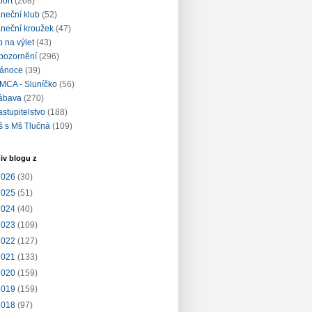
port
(268)
aneční klub
(52)
aneční kroužek
(47)
ip na výlet
(43)
pozornění
(296)
ánoce
(39)
MCA - Sluníčko
(56)
ábava
(270)
astupitelstvo
(188)
š s Mš Tlučná
(109)
iv blogu z
2026
(30)
2025
(51)
2024
(40)
2023
(109)
2022
(127)
2021
(133)
2020
(159)
2019
(159)
2018
(97)