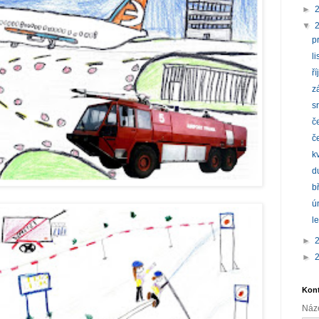
►
▼
p
l
ř
z
s
č
č
k
d
b
ú
l
►
►
Kont
Náz