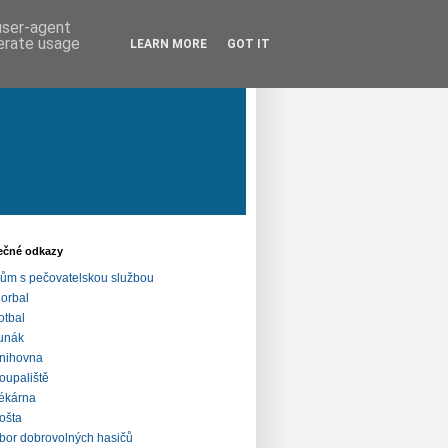
 user-agent
nerate usage
LEARN MORE
GOT IT
ečné odkazy
ům s pečovatelskou službou
lorbal
otbal
unák
nihovna
oupaliště
ékárna
ošta
bor dobrovolných hasičů