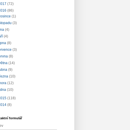
2017
(72)
2016
(86)
rosince
(1)
istopadu
(3)
íjna
(4)
áří
(4)
rpna
(8)
ervence
(3)
ervna
(8)
větna
(14)
ubna
(9)
řezna
(10)
nora
(12)
edna
(10)
2015
(118)
2014
(8)
aktní formulář
ev