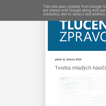
This site uses cookies from Google to 
are shared with Google along with per
statistics, and to detect and address
pátek 11. března 2016
Tvorba mladých hasič