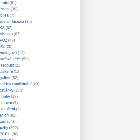
orníci
(61)
nzerce
(39)
ubilea
(7)
apela Tlučňáci
(15)
KS
(82)
nihovna
(67)
POZ
(40)
PS
(20)
ynologové
(12)
ékařská péče
(58)
asopust
(21)
aškarní
(12)
yslivci
(52)
abídka zaměstnání
(23)
ozvánky
(273)
říběhy
(18)
ozhovor
(7)
ozloučení
(1)
enioři
(82)
kaut
(64)
lužby
(302)
PCCH
(80)