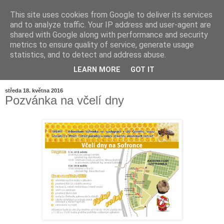
This site uses cookies from Google to deliver its services
and to analyze traffic. Your IP address and user-agent are
shared with Google along with performance and security
metrics to ensure quality of service, generate usage
statistics, and to detect and address abuse.
LEARN MORE
GOT IT
▼
středa 18. května 2016
Pozvánka na včelí dny