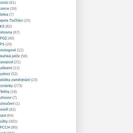
orníci
(61)
nzerce
(39)
ubilea
(7)
apela Tlučňáci
(15)
KS
(82)
nihovna
(67)
POZ
(40)
PS
(20)
ynologové
(12)
ékařská péče
(58)
asopust
(21)
aškarní
(12)
yslivci
(52)
abídka zaměstnání
(23)
ozvánky
(273)
říběhy
(18)
ozhovor
(7)
ozloučení
(1)
enioři
(82)
kaut
(64)
lužby
(302)
PCCH
(80)