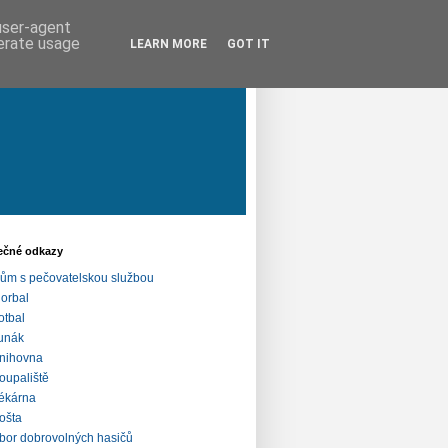
 user-agent
nerate usage
LEARN MORE
GOT IT
ečné odkazy
ům s pečovatelskou službou
lorbal
otbal
unák
nihovna
oupaliště
ékárna
ošta
bor dobrovolných hasičů