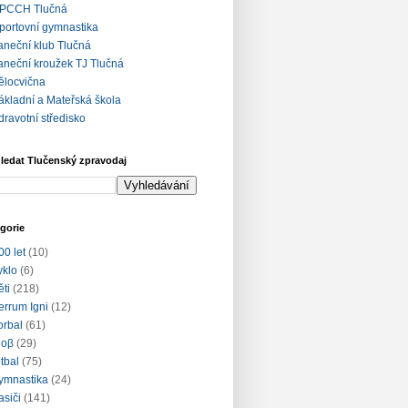
PCCH Tlučná
portovní gymnastika
aneční klub Tlučná
aneční kroužek TJ Tlučná
ělocvična
ákladní a Mateřská škola
dravotní středisko
ledat Tlučenský zpravodaj
gorie
00 let
(10)
yklo
(6)
ěti
(218)
errum Igni
(12)
lorbal
(61)
loβ
(29)
otbal
(75)
ymnastika
(24)
asiči
(141)