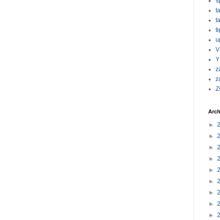
s
t
t
t
u
V
Y
z
z
Z
Arch
►
►
►
►
►
►
►
►
►