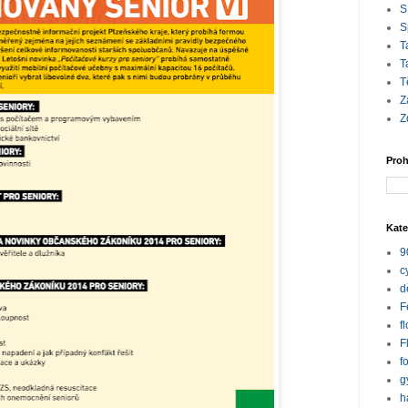
S
S
T
T
T
Z
Z
Proh
Kate
9
c
d
F
f
F
f
g
h