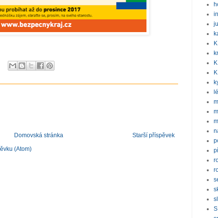
h
i
j
k
K
k
K
K
k
l
m
m
m
n
Domovská stránka
Starší příspěvek
p
pěvku (Atom)
p
r
r
s
s
s
S