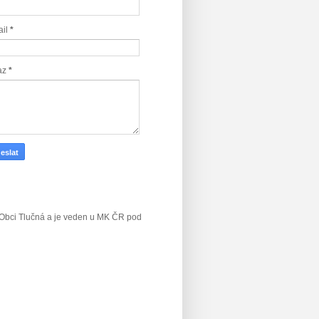
ail
*
az
*
v Obci Tlučná a je veden u MK ČR
pod