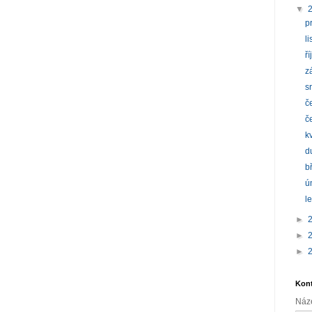
▼
p
l
ř
z
s
č
č
k
d
b
ú
l
►
►
►
Kont
Náz