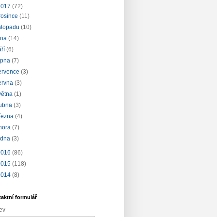
2017
(72)
rosince
(11)
istopadu
(10)
íjna
(14)
áří
(6)
rpna
(7)
ervence
(3)
ervna
(3)
větna
(1)
ubna
(3)
řezna
(4)
nora
(7)
edna
(3)
2016
(86)
2015
(118)
2014
(8)
aktní formulář
ev