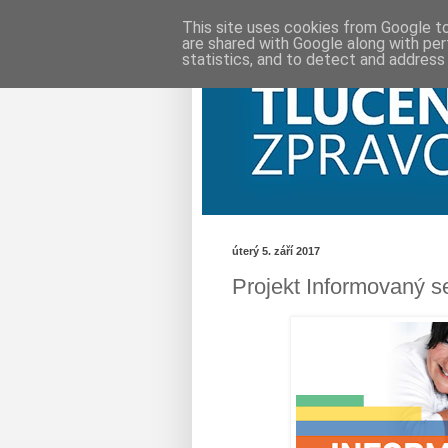
This site uses cookies from Google to 
are shared with Google along with per
statistics, and to detect and address
úterý 5. září 2017
Projekt Informovaný s