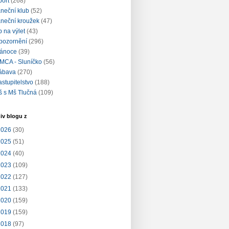
port
(268)
aneční klub
(52)
aneční kroužek
(47)
ip na výlet
(43)
pozornění
(296)
ánoce
(39)
MCA - Sluníčko
(56)
ábava
(270)
astupitelstvo
(188)
š s Mš Tlučná
(109)
iv blogu z
2026
(30)
2025
(51)
2024
(40)
2023
(109)
2022
(127)
2021
(133)
2020
(159)
2019
(159)
2018
(97)