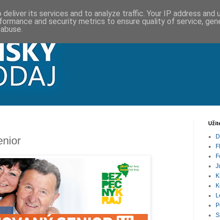
deliver its services and to analyze traffic. Your IP address and
formance and security metrics to ensure quality of service, ge
 abuse.
Užit
D
enior
F
F
J
K
K
L
P
S