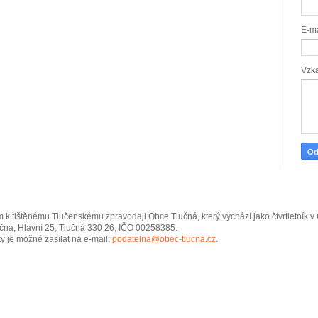
E-m
Vzk
 k tištěnému Tlučenskému zpravodaji Obce Tlučná, který vychází jako čtvrtletník 
čná, Hlavní 25, Tlučná 330 26, IČO 00258385.
y je možné zasílat na e-mail:
podatelna@obec-tlucna.cz
.