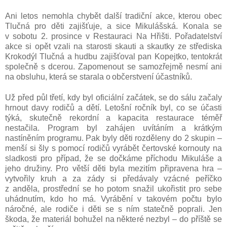
Ani letos nemohla chybět další tradiční akce, kterou obec
Tlučná pro děti zajišťuje, a sice Mikulášská. Konala se
v sobotu 2. prosince v Restauraci Na Hřišti. Pořadatelství
akce si opět vzali na starosti skauti a skautky ze střediska
Krokodýl Tlučná a hudbu zajišťoval pan Kopejtko, tentokrát
společně s dcerou. Zapomenout se samozřejmě nesmí ani
na obsluhu, která se starala o
občerstvení účastníků.
Už před půl třetí, kdy byl oficiální začátek, se do sálu začaly
hrnout davy rodičů a dětí. Letošní ročník byl, co se účasti
týká, skutečně rekordní a kapacita restaurace téměř
nestačila. Program byl zahájen uvítáním a krátkým
nastíněním programu. Pak byly děti rozděleny do 2 skupin –
menší si šly s pomocí rodičů vyrábět čertovské kornouty na
sladkosti pro případ, že se dočkáme příchodu Mikuláše a
jeho družiny. Pro větší děti byla mezitím připravena hra –
vytvořily kruh a za zády si předávaly vzácné peříčko
z anděla, prostřední se ho potom snažil ukořistit pro sebe
uhádnutím, kdo ho má. Vyrábění v takovém počtu bylo
náročné, ale rodiče i děti se s ním statečně poprali. Jen
škoda, že materiál bohužel na některé nezbyl – do příště se