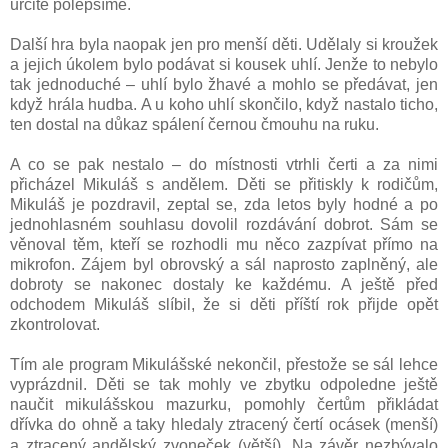
určitě polepšíme.
Další hra byla naopak jen pro menší děti. Udělaly si kroužek
a jejich úkolem bylo podávat si kousek uhlí. Jenže to nebylo
tak jednoduché – uhlí bylo žhavé a mohlo se předávat, jen
když hrála hudba. A u koho uhlí skončilo, když nastalo ticho,
ten dostal na důkaz spálení černou čmouhu na ruku.
A co se pak nestalo – do místnosti vtrhli čerti a za nimi
přicházel Mikuláš s andělem. Děti se přitiskly k rodičům,
Mikuláš je pozdravil, zeptal se, zda letos byly hodné a po
jednohlasném souhlasu dovolil rozdávání dobrot. Sám se
věnoval těm, kteří se rozhodli mu něco zazpívat přímo na
mikrofon. Zájem byl obrovský a sál naprosto zaplněný, ale
dobroty se nakonec dostaly ke každému. A ještě před
odchodem Mikuláš slíbil, že si děti příští rok přijde opět
zkontrolovat.
Tím ale program Mikulášské nekončil, přestože se sál lehce
vyprázdnil. Děti se tak mohly ve zbytku odpoledne ještě
naučit mikulášskou mazurku, pomohly čertům přikládat
dřívka do ohně a
taky hledaly ztracený čertí ocásek (menší)
a ztracený andělský zvoneček (větší). Na závěr nezbývalo