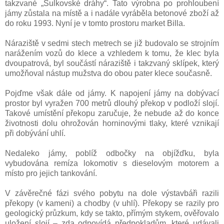
takzvané „Sulkovské dráhy“. Tato výrobna po prohloubení
jámy zůstala na místě a i nadále vyráběla betonové zboží až
do roku 1993. Nyní je v tomto prostoru market Billa.
Náraziště v sedmi stech metrech se již budovalo se strojním
narážením vozů do klece a vzhledem k tomu, že klec byla
dvoupatrová, byl součástí náraziště i takzvaný sklípek, který
umožňoval nástup mužstva do obou pater klece současně.
Pojďme však dále od jámy. K napojení jámy na dobývací
prostor byl vyražen 700 metrů dlouhý překop v podloží slojí.
Takové umístění překopu zaručuje, že nebude až do konce
životnosti dolu ohrožován horninovými tlaky, které vznikají
při dobývání uhlí.
Nedaleko jámy, poblíž odbočky na objížďku, byla
vybudována remíza lokomotiv s dieselovým motorem a
místo pro jejich tankování.
V závěrečné fázi svého pobytu na dole výstavbáři razili
překopy (v kameni) a chodby (v uhlí). Překopy se razily pro
geologický průzkum, kdy se takto, přímým stykem, ověřovalo
uložení slojí – zda odpovídá předpokladům, které udávali