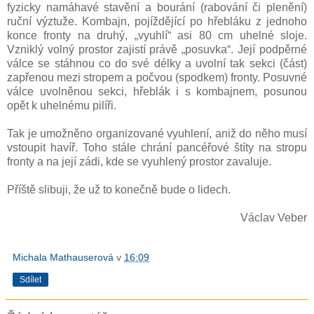
fyzicky namáhavé stavění a bourání (rabování či plenění)
ruční výztuže. Kombajn, pojíždějící po hřebláku z jednoho
konce fronty na druhý, „vyuhlí“ asi 80 cm uhelné sloje.
Vzniklý volný prostor zajistí právě „posuvka“. Její podpěrné
válce se stáhnou co do své délky a uvolní tak sekci (část)
zapřenou mezi stropem a počvou (spodkem) fronty. Posuvné
válce uvolněnou sekci, hřeblák i s kombajnem, posunou
opět k uhelnému pilíři.
Tak je umožněno organizované vyuhlení, aniž do něho musí
vstoupit havíř. Toho stále chrání pancéřové štíty na stropu
fronty a na její zádi, kde se vyuhlený prostor zavaluje.
Příště slibuji, že už to konečně bude o lidech.
Václav Veber
Michala Mathauserová
v
16:09
Sdílet