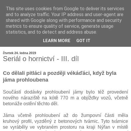
This site uses cookies from Google to deliver its services
and to analyze traffic. Your IP address and user-agent are
shared with Google along with performance and security
metrics to ensure quality of service, generate usage
statistics, and to detect and address abuse.
LEARN MORE
GOT IT
▼
čtvrtek 24. ledna 2019
Seriál o hornictví - III. díl
Co dělali pitláci a později vékáďáci, když byla
jáma prohloubena
Součástí dodávky prohloubení jámy bylo též provedení
nového náraziště na kótě 770 m a objížďky vozů, včetně
betonáže ostění těchto děl.
Jáma včetně prohloubení až do žumpovní části měla
kruhový profil, vyzděný z betonových tvárnic. Tyto tvárnice
se vyráběly ve vybraném prostoru na kraji Nýřan v místě