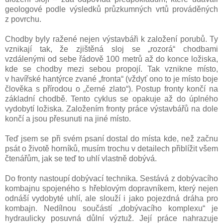
geologové podle výsledků průzkumných vrtů prováděných
z povrchu.
Chodby byly ražené nejen výstavbáři k založení porubů. Ty
vznikají tak, že zjištěná sloj se „rozorá“ chodbami
vzdálenými od sebe řádově 100 metrů až do konce ložiska,
kde se chodby mezi sebou propojí. Tak vznikne místo,
v havířské hantýrce zvané „fronta“ (vždyť ono to je místo boje
člověka s přírodou o „černé zlato“). Postup fronty končí na
základní chodbě. Tento cyklus se opakuje až do úplného
vydobytí ložiska. Založením fronty práce výstavbářů na dole
končí a jsou přesunuti na jiné místo.
Teď jsem se při svém psaní dostal do místa kde, než začnu
psát o životě horníků, musím trochu v detailech přiblížit všem
čtenářům, jak se teď to uhlí vlastně dobývá.
Do fronty nastoupí dobývací technika. Sestává z dobývacího
kombajnu spojeného s hřeblovým dopravníkem, který nejen
odnáší vydobyté uhlí, ale slouží i jako pojezdná dráha pro
kombajn. Nedílnou součástí „dobývacího komplexu“ je
hydraulicky posuvná důlní výztuž. Její práce nahrazuje