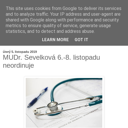
This site uses cookies from Google to deliver its services
and to analyze traffic. Your IP address and user-agent are
shared with Google along with performance and security
metrics to ensure quality of service, generate usage
statistics, and to detect and address abuse.
LEARN MORE
GOT IT
▼
úterý 5. listopadu 2019
MUDr. Sevelková 6.-8. listopadu
neordinuje