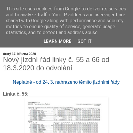
This site uses cookies from Google to deliver its services
and to analyze traffic. Your IP address and user-agent are
shared with Google along with performance and security
metrics to ensure quality of service, generate usage
statistics, and to detect and address abuse.
LEARN MORE
GOT IT
▼
úterý 17. března 2020
Nový jízdní řád linky č. 55 a 66 od
18.3.2020 do odvolání
Neplatné - od 24. 3. nahrazeno těmito jízdními řády.
Linka č. 55: