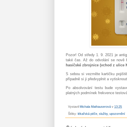
Pozor! Od středy 1. 9. 2021 je anti
také čas. Až do odvolání se nově 
hasičské zbrojnice (vchod z ulice 
S sebou si vezměte kartičku pojišt
případně si ji předvyplnit a vytiskno
Po absolvování testu bude vystave
platných podmínek frekvence testován
Vystavil
Michala Mathauserová
v
13:25
Štítky:
lékařská péče
,
služby
,
upozornění