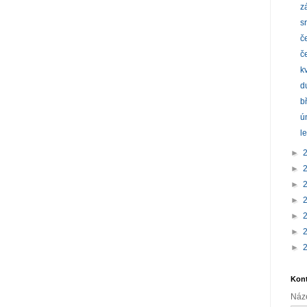
z
s
č
č
k
d
b
ú
l
►
►
►
►
►
►
►
Kont
Náz