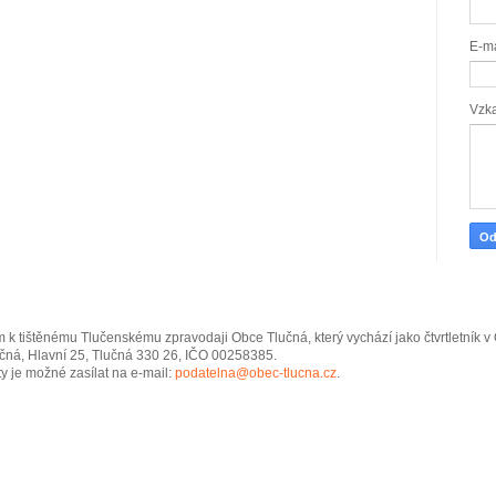
E-m
Vzk
 k tištěnému Tlučenskému zpravodaji Obce Tlučná, který vychází jako čtvrtletník 
čná, Hlavní 25, Tlučná 330 26, IČO 00258385.
y je možné zasílat na e-mail:
podatelna@obec-tlucna.cz
.