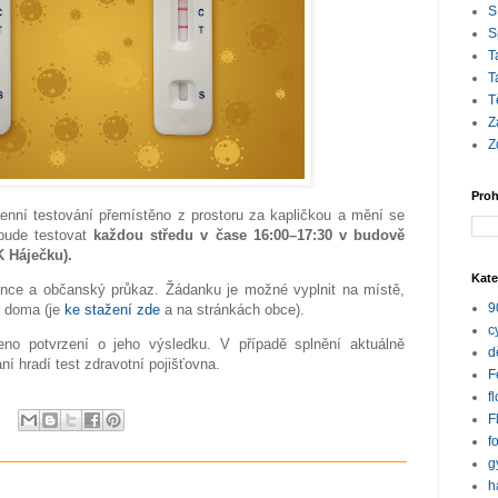
S
S
T
T
T
Z
Z
Proh
genní testování přemístěno z prostoru za kapličkou a mění se
bude testovat
každou středu v čase 16:00
–17:30 v budově
K Háječku).
Kate
ěnce a občanský průkaz. Žádanku je možné vyplnit na místě,
9
ut doma (je
ke stažení zde
a na stránkách obce).
c
no potvrzení o jeho výsledku. V případě splnění aktuálně
d
í hradí test zdravotní pojišťovna.
F
f
F
f
g
h