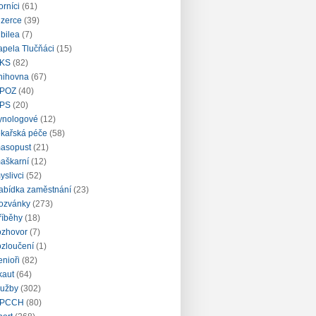
orníci
(61)
nzerce
(39)
ubilea
(7)
apela Tlučňáci
(15)
KS
(82)
nihovna
(67)
POZ
(40)
PS
(20)
ynologové
(12)
ékařská péče
(58)
asopust
(21)
aškarní
(12)
yslivci
(52)
abídka zaměstnání
(23)
ozvánky
(273)
říběhy
(18)
ozhovor
(7)
ozloučení
(1)
enioři
(82)
kaut
(64)
lužby
(302)
PCCH
(80)