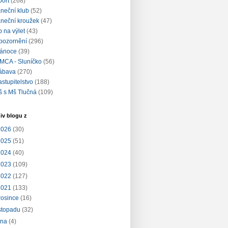
port
(268)
aneční klub
(52)
aneční kroužek
(47)
ip na výlet
(43)
pozornění
(296)
ánoce
(39)
MCA - Sluníčko
(56)
ábava
(270)
astupitelstvo
(188)
š s Mš Tlučná
(109)
iv blogu z
2026
(30)
2025
(51)
2024
(40)
2023
(109)
2022
(127)
2021
(133)
rosince
(16)
istopadu
(32)
íjna
(4)