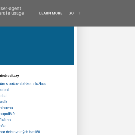
 user-agent
nerate usage
LEARN MORE
GOT IT
ečné odkazy
ům s pečovatelskou službou
lorbal
otbal
unák
nihovna
oupaliště
ékárna
ošta
bor dobrovolných hasičů