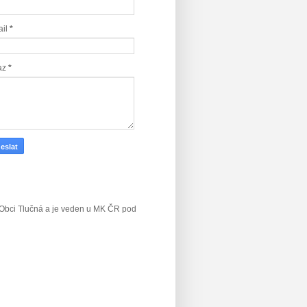
ail
*
az
*
v Obci Tlučná a je veden u MK ČR
pod