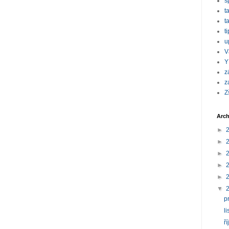
s
t
t
t
u
V
Y
z
z
Z
Arch
►
►
►
►
►
▼
p
l
ř