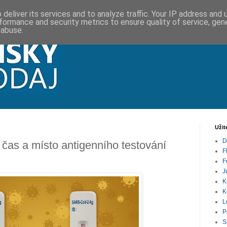
deliver its services and to analyze traffic. Your IP address and
formance and security metrics to ensure quality of service, ge
 abuse.
Užit
D
 čas a místo antigenního testování
F
F
J
K
K
L
P
S