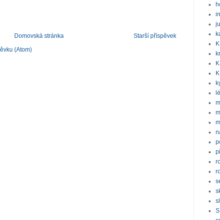
h
i
j
k
Domovská stránka
Starší příspěvek
K
pěvku (Atom)
k
K
K
k
l
m
m
m
n
p
p
r
r
s
s
s
S