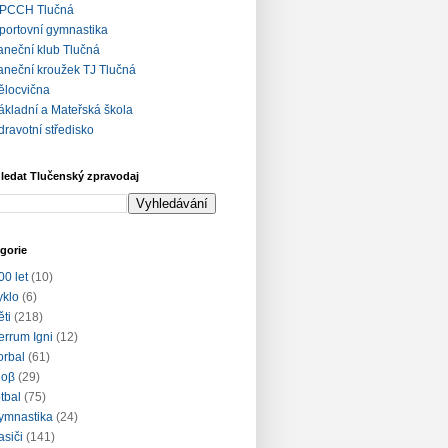
PCCH Tlučná
portovní gymnastika
aneční klub Tlučná
aneční kroužek TJ Tlučná
ělocvična
ákladní a Mateřská škola
dravotní středisko
ledat Tlučenský zpravodaj
gorie
00 let
(10)
yklo
(6)
ěti
(218)
errum Igni
(12)
lorbal
(61)
loβ
(29)
otbal
(75)
ymnastika
(24)
asiči
(141)