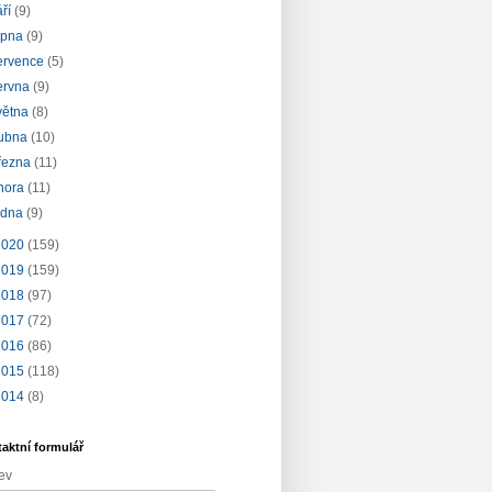
áří
(9)
rpna
(9)
ervence
(5)
ervna
(9)
větna
(8)
ubna
(10)
řezna
(11)
nora
(11)
edna
(9)
2020
(159)
2019
(159)
2018
(97)
2017
(72)
2016
(86)
2015
(118)
2014
(8)
aktní formulář
ev