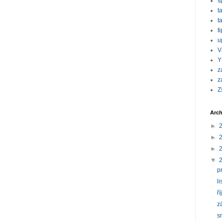
s
t
t
t
u
V
Y
z
z
Z
Arch
►
►
►
▼
p
l
ř
z
s