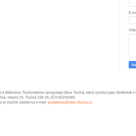
E-m
Vzk
 k tištěnému Tlučenskému zpravodaji Obce Tlučná, který vychází jako čtvrtletník 
čná, Hlavní 25, Tlučná 330 26, IČO 00258385.
y je možné zasílat na e-mail:
podatelna@obec-tlucna.cz
.