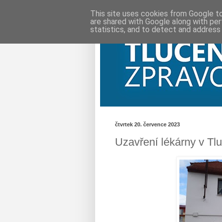
This site uses cookies from Google to 
are shared with Google along with per
statistics, and to detect and address
čtvrtek 20. července 2023
Uzavření lékárny v Tl