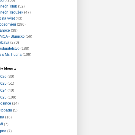
port
(268)
aneční klub
(52)
aneční kroužek
(47)
ip na výlet
(43)
pozornění
(296)
ánoce
(39)
MCA - Sluníčko
(56)
ábava
(270)
astupitelstvo
(188)
š s Mš Tlučná
(109)
iv blogu z
2026
(30)
2025
(51)
2024
(40)
2023
(109)
rosince
(14)
istopadu
(5)
íjna
(16)
áří
(7)
rpna
(7)