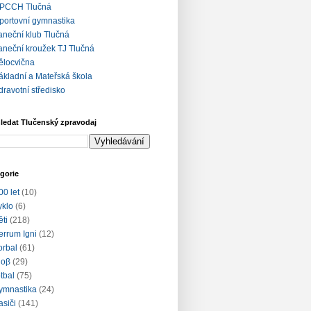
PCCH Tlučná
portovní gymnastika
aneční klub Tlučná
aneční kroužek TJ Tlučná
ělocvična
ákladní a Mateřská škola
dravotní středisko
ledat Tlučenský zpravodaj
gorie
00 let
(10)
yklo
(6)
ěti
(218)
errum Igni
(12)
lorbal
(61)
loβ
(29)
otbal
(75)
ymnastika
(24)
asiči
(141)