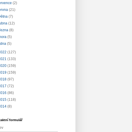
ervence
(2)
ervna
(21)
větna
(7)
ubna
(12)
řezna
(8)
nora
(5)
edna
(5)
2022
(127)
2021
(133)
2020
(159)
2019
(159)
2018
(97)
2017
(72)
2016
(86)
2015
(118)
2014
(8)
aktní formulář
ev