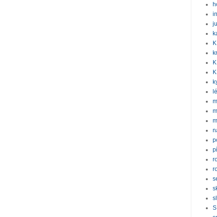
h
i
j
k
K
k
K
K
k
l
m
m
m
n
p
p
r
r
s
s
s
S