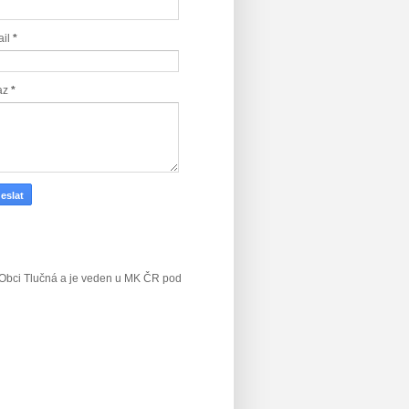
ail
*
az
*
v Obci Tlučná a je veden u MK ČR
pod