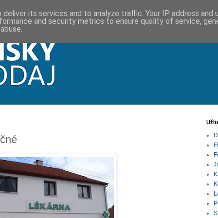
deliver its services and to analyze traffic. Your IP address and
formance and security metrics to ensure quality of service, ge
 abuse.
Užit
D
učné
F
F
J
K
K
L
P
S