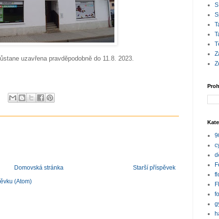
S
S
T
T
T
Z
zůstane uzavřena pravděpodobně do 11.8. 2023.
Z
Proh
Kate
9
c
d
F
Domovská stránka
Starší příspěvek
f
pěvku (Atom)
F
f
g
h