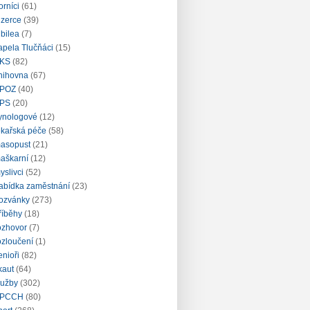
orníci
(61)
nzerce
(39)
ubilea
(7)
apela Tlučňáci
(15)
KS
(82)
nihovna
(67)
POZ
(40)
PS
(20)
ynologové
(12)
ékařská péče
(58)
asopust
(21)
aškarní
(12)
yslivci
(52)
abídka zaměstnání
(23)
ozvánky
(273)
říběhy
(18)
ozhovor
(7)
ozloučení
(1)
enioři
(82)
kaut
(64)
lužby
(302)
PCCH
(80)