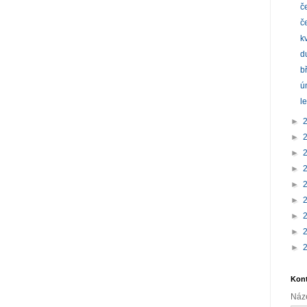
č
č
k
d
b
ú
l
►
►
►
►
►
►
►
►
►
Kont
Náz