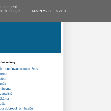
 user-agent
nerate usage
LEARN MORE
GOT IT
ečné odkazy
ům s pečovatelskou službou
lorbal
otbal
unák
nihovna
oupaliště
ékárna
ošta
bor dobrovolných hasičů