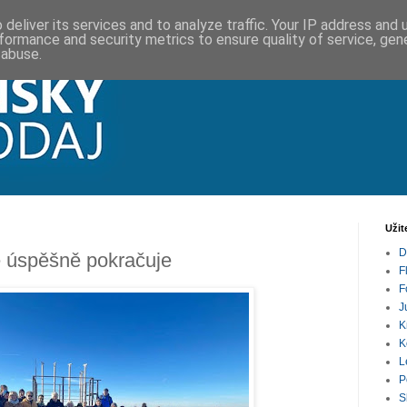
deliver its services and to analyze traffic. Your IP address and
formance and security metrics to ensure quality of service, ge
 abuse.
Užit
D
e úspěšně pokračuje
F
F
J
K
K
L
P
S