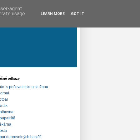
 user-agent
nerate usage
LEARN MORE
GOT IT
ečné odkazy
ům s pečovatelskou službou
lorbal
otbal
unák
nihovna
oupaliště
ékárna
ošta
bor dobrovolných hasičů