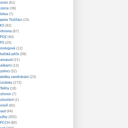
orníci
(61)
nzerce
(39)
ubilea
(7)
apela Tlučňáci
(15)
KS
(82)
nihovna
(67)
POZ
(40)
PS
(20)
ynologové
(12)
ékařská péče
(58)
asopust
(21)
aškarní
(12)
yslivci
(52)
abídka zaměstnání
(23)
ozvánky
(273)
říběhy
(18)
ozhovor
(7)
ozloučení
(1)
enioři
(82)
kaut
(64)
lužby
(302)
PCCH
(80)