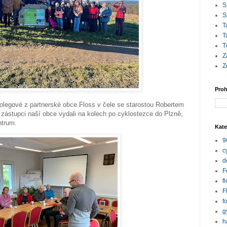
S
S
T
T
T
Z
Z
Proh
i kolegové z partnerské obce Floss v čele se starostou Robertem
 zástupci naší obce vydali na kolech po cyklostezce do Plzně,
entrum.
Kate
9
c
d
F
f
F
f
g
h