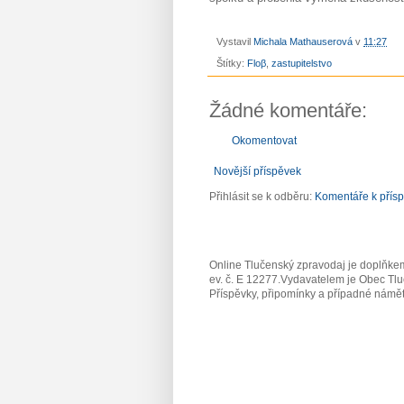
Vystavil
Michala Mathauserová
v
11:27
Štítky:
Floβ
,
zastupitelstvo
Žádné komentáře:
Okomentovat
Novější příspěvek
Přihlásit se k odběru:
Komentáře k přís
Online Tlučenský zpravodaj je doplňkem
ev. č. E 12277.Vydavatelem je Obec Tlu
Příspěvky, připomínky a případné námět