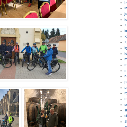
h
i
j
k
K
k
K
K
k
l
m
m
m
n
p
p
r
r
s
s
s
S