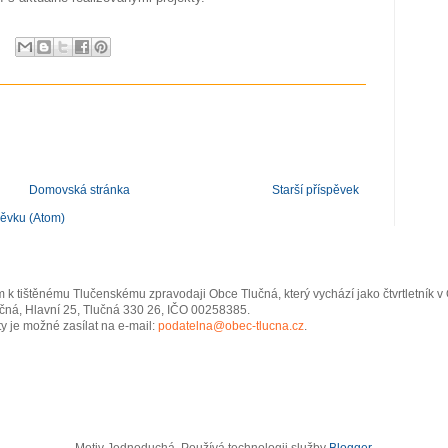
Domovská stránka
Starší příspěvek
pěvku (Atom)
 k tištěnému Tlučenskému zpravodaji Obce Tlučná, který vychází jako čtvrtletník 
čná, Hlavní 25, Tlučná 330 26, IČO 00258385.
y je možné zasílat na e-mail:
podatelna@obec-tlucna.cz
.