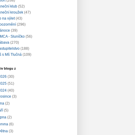
port
(268)
aneční klub
(52)
aneční kroužek
(47)
ip na výlet
(43)
pozornění
(296)
ánoce
(39)
MCA - Sluníčko
(56)
ábava
(270)
astupitelstvo
(188)
š s Mš Tlučná
(109)
iv blogu z
2026
(30)
2025
(51)
2024
(40)
rosince
(3)
íjna
(2)
áří
(5)
rpna
(2)
ervna
(6)
větna
(3)