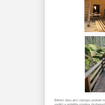
Během obou akcí zástupci probrali m
spolků a proběhla výměna zkušeností