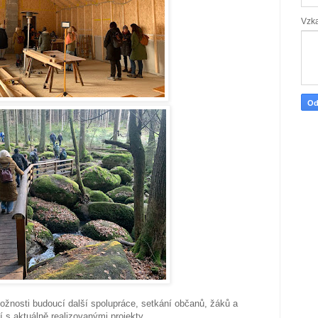
Vzk
ožnosti budoucí další spolupráce, setkání občanů, žáků a
 s aktuálně realizovanými projekty.