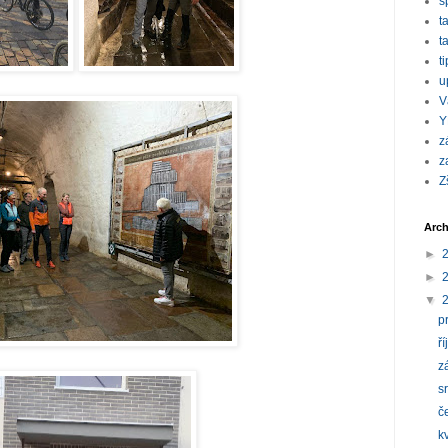
s
t
t
t
u
V
Y
z
z
Z
Arch
►
►
▼
p
ř
z
s
č
k