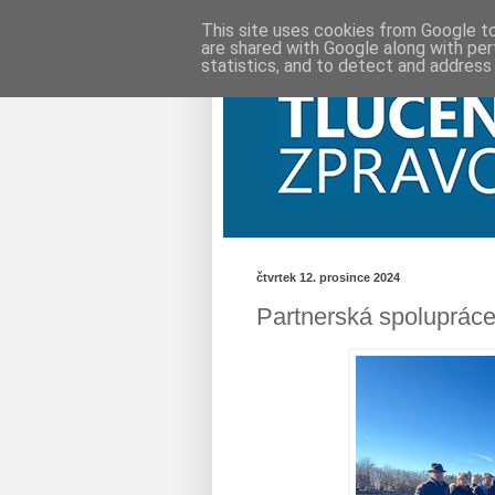
This site uses cookies from Google to 
are shared with Google along with per
statistics, and to detect and address
čtvrtek 12. prosince 2024
Partnerská spoluprác