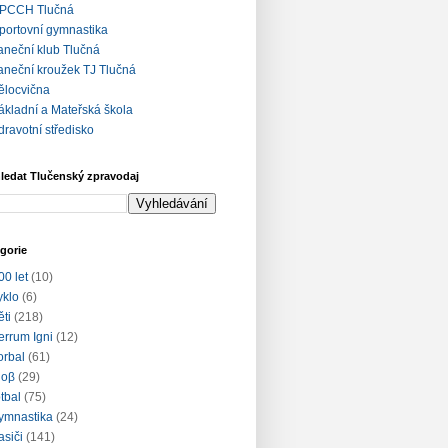
PCCH Tlučná
portovní gymnastika
aneční klub Tlučná
aneční kroužek TJ Tlučná
ělocvična
ákladní a Mateřská škola
dravotní středisko
ledat Tlučenský zpravodaj
gorie
00 let
(10)
yklo
(6)
ěti
(218)
errum Igni
(12)
lorbal
(61)
loβ
(29)
otbal
(75)
ymnastika
(24)
asiči
(141)