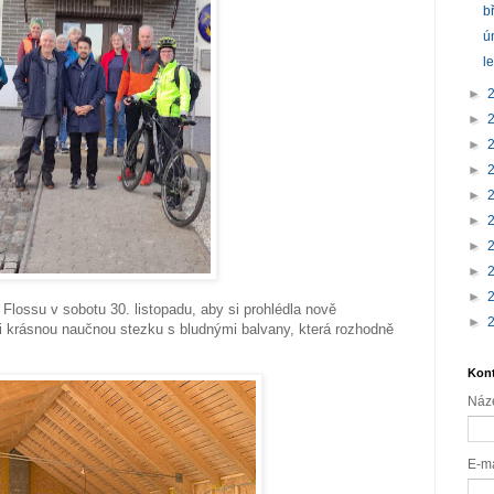
b
ú
l
►
►
►
►
►
►
►
►
►
Flossu v sobotu 30. listopadu, aby si prohlédla nově
►
si krásnou naučnou stezku s bludnými balvany, která rozhodně
Kont
Náz
E-m