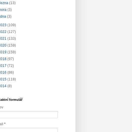
řezna
(13)
nora
(3)
edna
(3)
2023
(109)
2022
(127)
2021
(133)
2020
(159)
2019
(159)
2018
(97)
2017
(72)
2016
(86)
2015
(118)
2014
(8)
aktní formulář
ev
ail
*