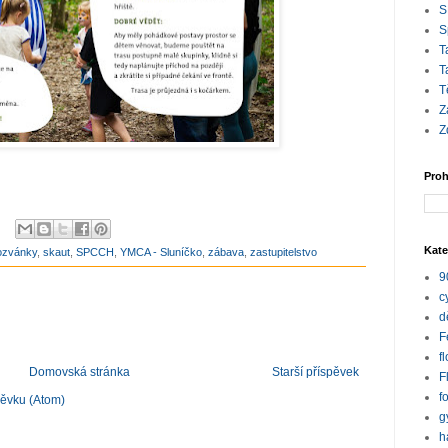
S
S
T
T
T
Z
Z
Proh
Kate
ozvánky
,
skaut
,
SPCCH
,
YMCA - Sluníčko
,
zábava
,
zastupitelstvo
9
c
d
F
f
Domovská stránka
Starší příspěvek
F
f
pěvku (Atom)
g
h