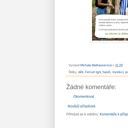
Vystavil
Michala Mathauserová
v
11:29
Štítky:
děti
,
Ferrum Igni
,
hasiči
,
myslivci
,
p
Žádné komentáře:
Okomentovat
Novější příspěvek
Přihlásit se k odběru:
Komentáře k přís