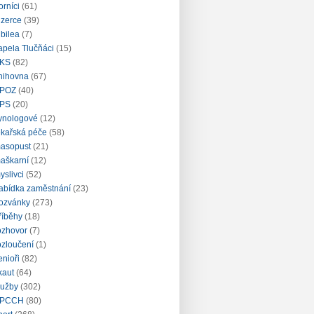
orníci
(61)
nzerce
(39)
ubilea
(7)
apela Tlučňáci
(15)
KS
(82)
nihovna
(67)
POZ
(40)
PS
(20)
ynologové
(12)
ékařská péče
(58)
asopust
(21)
aškarní
(12)
yslivci
(52)
abídka zaměstnání
(23)
ozvánky
(273)
říběhy
(18)
ozhovor
(7)
ozloučení
(1)
enioři
(82)
kaut
(64)
lužby
(302)
PCCH
(80)