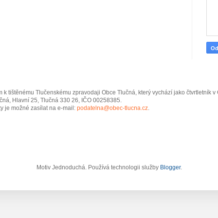
 k tištěnému Tlučenskému zpravodaji Obce Tlučná, který vychází jako čtvrtletník 
čná, Hlavní 25, Tlučná 330 26, IČO 00258385.
y je možné zasílat na e-mail:
podatelna@obec-tlucna.cz
.
Motiv Jednoduchá. Používá technologii služby
Blogger
.