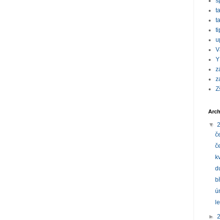
s
t
t
t
u
V
Y
z
z
Z
Arch
▼
č
č
k
d
b
ú
l
►