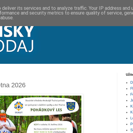
deliver its services and to analyze traffic. Your IP address and
formance and security metrics to ensure quality of service, ge
 abuse.
Užit
D
ětna 2026
F
F
J
K
K
L
P
S