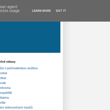
 user-agent
nerate usage
LEARN MORE
GOT IT
ečné odkazy
ům s pečovatelskou službou
lorbal
otbal
unák
nihovna
oupaliště
ékárna
ošta
bor dobrovolných hasičů