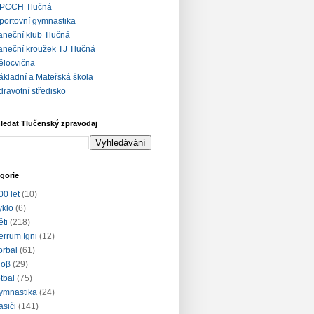
PCCH Tlučná
portovní gymnastika
aneční klub Tlučná
aneční kroužek TJ Tlučná
ělocvična
ákladní a Mateřská škola
dravotní středisko
ledat Tlučenský zpravodaj
gorie
00 let
(10)
yklo
(6)
ěti
(218)
errum Igni
(12)
lorbal
(61)
loβ
(29)
otbal
(75)
ymnastika
(24)
asiči
(141)