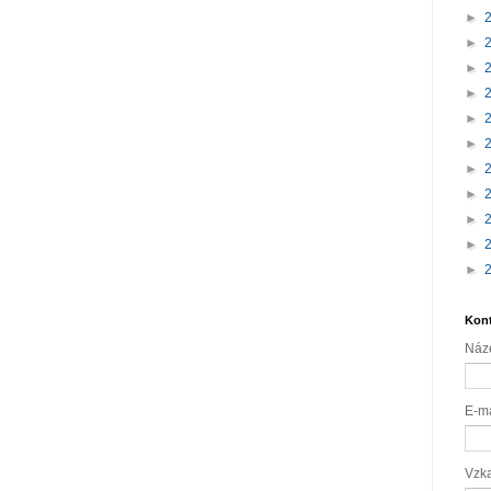
►
►
►
►
►
►
►
►
►
►
►
Kont
Náz
E-m
Vzk