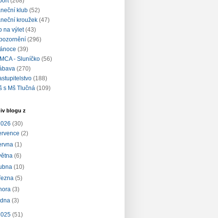
port
(268)
aneční klub
(52)
aneční kroužek
(47)
ip na výlet
(43)
pozornění
(296)
ánoce
(39)
MCA - Sluníčko
(56)
ábava
(270)
astupitelstvo
(188)
š s Mš Tlučná
(109)
iv blogu z
2026
(30)
ervence
(2)
ervna
(1)
větna
(6)
ubna
(10)
řezna
(5)
nora
(3)
edna
(3)
2025
(51)