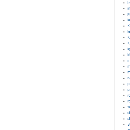
h
i
j
k
K
k
K
K
k
l
m
m
m
n
p
p
r
r
s
s
s
S