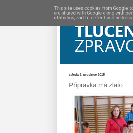
This site uses cookies from Google to 
are shared with Google along with per
statistics, and to detect and address
středa 9. prosince 2015
Přípravka má zlato