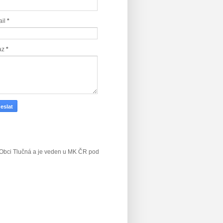
ail
*
az
*
v Obci Tlučná a je veden u MK ČR
pod