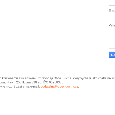
E-m
Vzk
 k tištěnému Tlučenskému zpravodaji Obce Tlučná, který vychází jako čtvrtletník 
čná, Hlavní 25, Tlučná 330 26, IČO 00258385.
y je možné zasílat na e-mail:
podatelna@obec-tlucna.cz
.