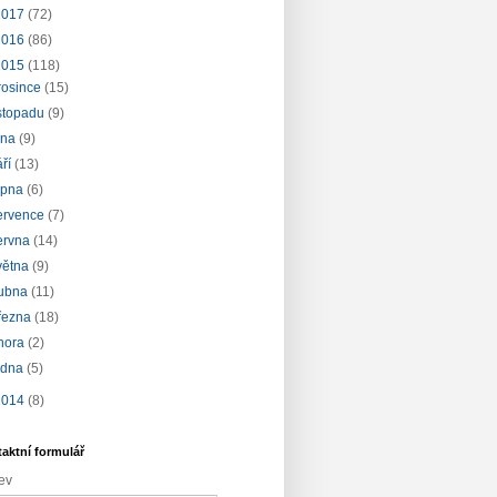
2017
(72)
2016
(86)
2015
(118)
rosince
(15)
istopadu
(9)
íjna
(9)
áří
(13)
rpna
(6)
ervence
(7)
ervna
(14)
větna
(9)
ubna
(11)
řezna
(18)
nora
(2)
edna
(5)
2014
(8)
aktní formulář
ev