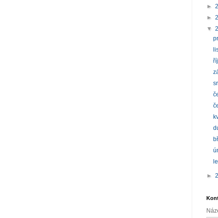
►
►
▼
p
l
ř
z
s
č
č
k
d
b
ú
l
►
Kont
Náz