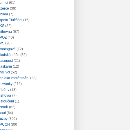
orníci
(61)
nzerce
(39)
ubilea
(7)
apela Tlučňáci
(15)
KS
(82)
nihovna
(67)
POZ
(40)
PS
(20)
ynologové
(12)
ékařská péče
(58)
asopust
(21)
aškarní
(12)
yslivci
(52)
abídka zaměstnání
(23)
ozvánky
(273)
říběhy
(18)
ozhovor
(7)
ozloučení
(1)
enioři
(82)
kaut
(64)
lužby
(302)
PCCH
(80)