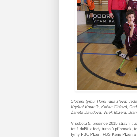
Složení týmu: Horní řada zleva: ved
Kryštof Koutník, Kačka Ciblová, On
Žaneta Davidová, Vítek Mizera, Bra
V sobotu 5. prosince 2015 strávili tl
totiž další z řady turnajů přípravek, 
týmy FBC Plzeň, FBŠ Kerio Plzeň a 