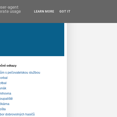
 user-agent
nerate usage
LEARN MORE
GOT IT
ečné odkazy
ům s pečovatelskou službou
lorbal
otbal
unák
nihovna
oupaliště
ékárna
ošta
bor dobrovolných hasičů