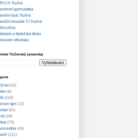
PCCH Tlučná
portovní gymnastika
aneční klub Tlučná
aneční kroužek TJ Tlučná
ělocvična
ákladní a Mateřská škola
dravotní středisko
ledat Tlučenský zpravodaj
gorie
00 let
(10)
yklo
(6)
ěti
(218)
errum Igni
(12)
lorbal
(61)
loβ
(29)
otbal
(75)
ymnastika
(24)
asiči
(141)