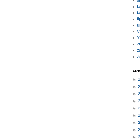
s
t
t
t
u
V
Y
z
z
Z
Arch
►
►
►
►
►
►
►
►
►