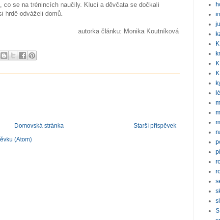
, co se na trénincích naučily. Kluci a děvčata se dočkali
h
si hrdě odváželi domů.
i
j
autorka článku: Monika Koutníková
k
K
k
K
K
k
l
m
m
m
Domovská stránka
Starší příspěvek
n
pěvku (Atom)
p
p
r
r
s
s
s
S