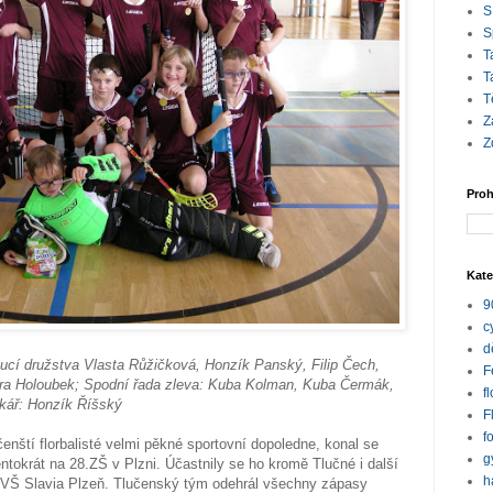
S
S
T
T
T
Z
Z
Proh
Kate
9
c
d
oucí družstva Vlasta Růžičková, Honzík Panský, Filip Čech,
F
dra Holoubek; Spodní řada zleva: Kuba Kolman, Kuba Čermák,
f
nkář: Honzík Říšský
F
f
učenští florbalisté velmi pěkné sportovní dopoledne, konal se
g
tentokrát na 28.ZŠ v Plzni. Účastnily se ho kromě Tlučné i další
h
VŠ Slavia Plzeň. Tlučenský tým odehrál všechny zápasy