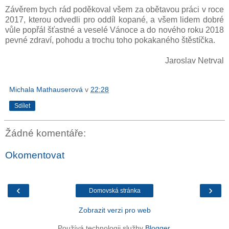
Závěrem bych rád poděkoval všem za obětavou práci v roce
2017, kterou odvedli pro oddíl kopané, a všem lidem dobré
vůle popřál šťastné a veselé Vánoce a do nového roku 2018
pevné zdraví, pohodu a trochu toho pokakaného štěstíčka.
Jaroslav Netrval
Michala Mathauserová
v
22:28
Sdílet
Žádné komentáře:
Okomentovat
‹
›
Domovská stránka
Zobrazit verzi pro web
Používá technologii služby
Blogger
.