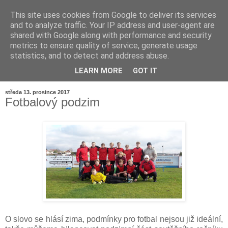
This site uses cookies from Google to deliver its services
and to analyze traffic. Your IP address and user-agent are
shared with Google along with performance and security
metrics to ensure quality of service, generate usage
statistics, and to detect and address abuse.
LEARN MORE
GOT IT
▼
středa 13. prosince 2017
Fotbalový podzim
O slovo se hlásí zima, podmínky pro fotbal nejsou již ideální,