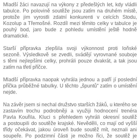
Mladší žáci navazují na výkony z předešlých let, kdy vládli
tabulce. Po polovině soutěže jsou zatím na druhém místě,
protože jim vyrostli zdatní konkurenti v celcích Stodu,
Kozolup a Třemošné. Rozdíl mezi těmito celky v tabulce je
pouhý bod, jaro bude z pohledu umístění ještě hodně
dramatické.
Starší přípravka zlepšila svoji výkonnost proti loňské
sezoně. Výsledkově se zvedli, svádějí vyrovnané souboje
s těmi nejlepšími celky, prohráli pouze dvakrát, a tak jsou
zatím na třetí příčce.
Mladší přípravka naopak vyhrála jednou a patří jí poslední
příčka průběžné tabulky. U těchto „špuntů“ zatím o umístění
nejde.
Na závěr jsem si nechal družstvo starších žáků, u kterého se
zastavím trochu podrobněji a využiji hodnocení trenéra
Pavla Kouřila. Kluci s přehledem vyhráli okresní soutěž
a postoupili do soutěže krajské. Nevěděli, co mají od vyšší
třídy očekávat, jakou úroveň bude soutěž mít, neznali ani
soupeře. Po podzimní části je možno říci, že soutěž je