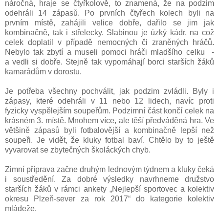
náročná, hraje se čtyřkolově, to znamená, že na podzim
odehráli 14 zápasů. Po prvních čtyřech kolech byli na
prvním místě, zahájili velice dobře, dařilo se jim jak
kombinačně, tak i střelecky. Slabinou je úzký kádr, na což
celek doplatil v případě nemocných či zraněných hráčů.
Nebylo tak zbytí a museli pomoci hráči mladšího celku -
a vedli si dobře. Stejně tak vypomáhají borci starších žáků
kamarádům v dorostu.
Je potřeba všechny pochválit, jak podzim zvládli. Byly i
zápasy, které odehráli v 11 nebo 12 lidech, navíc proti
fyzicky vyspělejším soupeřům. Podzimní část končí celek na
krásném 3. místě. Mnohem více, ale těší předváděná hra. Ve
většině zápasů byli fotbalovější a kombinačně lepší než
soupeři. Je vidět, že kluky fotbal baví. Chtělo by to ještě
vyvarovat se zbytečných školáckých chyb.
Zimní příprava začne druhým lednovým týdnem a kluky čeká
i soustředění. Za dobré výsledky navrhneme družstvo
starších žáků v rámci ankety „Nejlepší sportovec a kolektiv
okresu Plzeň-sever za rok 2017“ do kategorie kolektiv
mládeže.