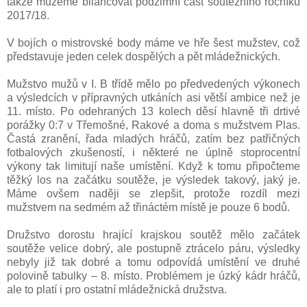
takže můžeme bilancovat podzimní část soutěžního ročníku
2017/18.
V bojích o mistrovské body máme ve hře šest mužstev, což
představuje jeden celek dospělých a pět mládežnických.
Mužstvo mužů v I. B třídě mělo po předvedených výkonech
a výsledcích v přípravných utkáních asi větší ambice než je
11. místo. Po odehraných 13 kolech děsí hlavně tři drtivé
porážky 0:7 v Třemošné, Rakové a doma s mužstvem Plas.
Častá zranění, řada mladých hráčů, zatím bez patřičných
fotbalových zkušeností, i některé ne úplně stoprocentní
výkony tak limitují naše umístění. Když k tomu připočteme
těžký los na začátku soutěže, je výsledek takový, jaký je.
Máme ovšem naději se zlepšit, protože rozdíl mezi
mužstvem na sedmém až třináctém místě je pouze 6 bodů.
Družstvo dorostu hrající krajskou soutěž mělo začátek
soutěže velice dobrý, ale postupně ztrácelo páru, výsledky
nebyly již tak dobré a tomu odpovídá umístění ve druhé
polovině tabulky – 8. místo. Problémem je úzký kádr hráčů,
ale to platí i pro ostatní mládežnická družstva.