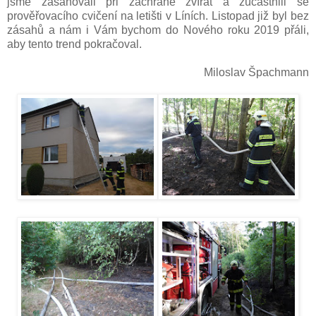
jsme zasahovali při záchraně zvířat a zúčastnili se
prověřovacího cvičení na letišti v Líních.
Listopad již byl bez
zásahů a nám i Vám bychom do Nového roku 2019 přáli,
aby tento trend pokračoval.
Miloslav Špachmann