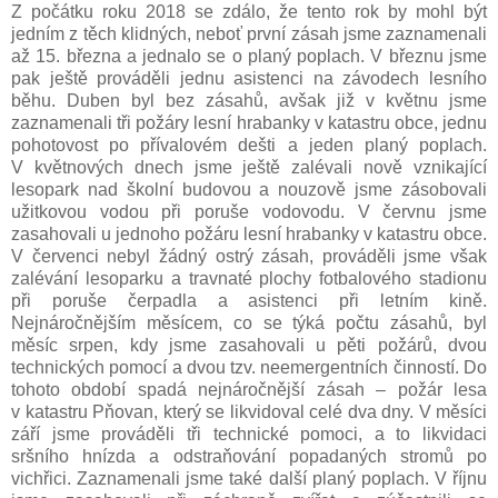
Z počátku roku 2018 se zdálo, že tento rok by mohl být
jedním z těch klidných, neboť první zásah jsme zaznamenali
až 15. března a jednalo se o planý poplach. V březnu jsme
pak ještě prováděli jednu asistenci na závodech lesního
běhu. Duben byl bez zásahů, avšak již v květnu jsme
zaznamenali tři požáry lesní hrabanky v katastru obce, jednu
pohotovost po přívalovém dešti a
jeden planý poplach.
V květnových dnech jsme ještě zalévali nově vznikající
lesopark nad školní budovou a nouzově jsme zásobovali
užitkovou vodou při poruše vodovodu. V červnu jsme
zasahovali u jednoho požáru lesní hrabanky v katastru obce.
V červenci nebyl žádný ostrý zásah, prováděli jsme však
zalévání lesoparku a travnaté plochy fotbalového stadionu
při poruše čerpadla a asistenci při letním kině.
Nejnáročnějším měsícem, co se týká počtu zásahů, byl
měsíc srpen, kdy jsme zasahovali u pěti požárů, dvou
technických pomocí a dvou tzv. neemergentních činností. Do
tohoto období spadá nejnáročnější zásah – požár lesa
v katastru Pňovan, který se likvidoval celé dva dny. V měsíci
září jsme prováděli tři technické pomoci, a to likvidaci
sršního hnízda a
odstraňování popadaných stromů po
vichřici. Zaznamenali jsme také další planý poplach. V říjnu