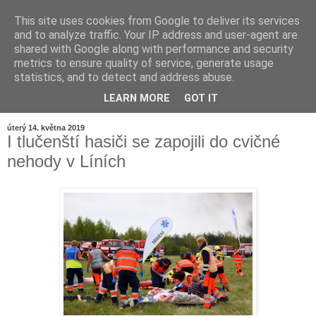
This site uses cookies from Google to deliver its services
and to analyze traffic. Your IP address and user-agent are
shared with Google along with performance and security
metrics to ensure quality of service, generate usage
statistics, and to detect and address abuse.
LEARN MORE
GOT IT
▼
úterý 14. května 2019
I tlučenští hasiči se zapojili do cvičné
nehody v Líních