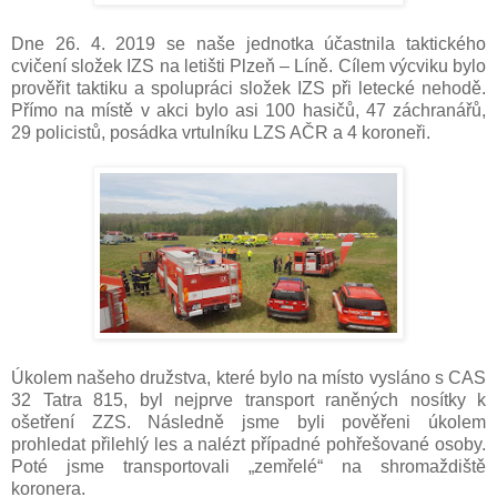
Dne 26. 4. 2019 se naše jednotka účastnila taktického
cvičení složek IZS na letišti Plzeň – Líně. Cílem výcviku bylo
prověřit taktiku a spolupráci složek IZS při letecké nehodě.
Přímo na místě v akci bylo asi 100 hasičů, 47 záchranářů,
29 policistů, posádka vrtulníku LZS AČR a 4 koroneři.
Úkolem našeho družstva, které bylo na místo vysláno s CAS
32 Tatra 815, byl nejprve transport raněných nosítky k
ošetření ZZS. Následně jsme byli pověřeni úkolem
prohledat přilehlý les a nalézt případné pohřešované osoby.
Poté jsme transportovali „zemřelé“ na shromaždiště
koronera.