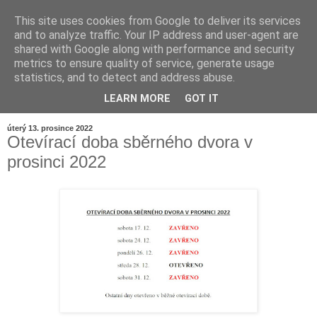
This site uses cookies from Google to deliver its services
and to analyze traffic. Your IP address and user-agent are
shared with Google along with performance and security
metrics to ensure quality of service, generate usage
statistics, and to detect and address abuse.
LEARN MORE
GOT IT
▼
úterý 13. prosince 2022
Otevírací doba sběrného dvora v
prosinci 2022