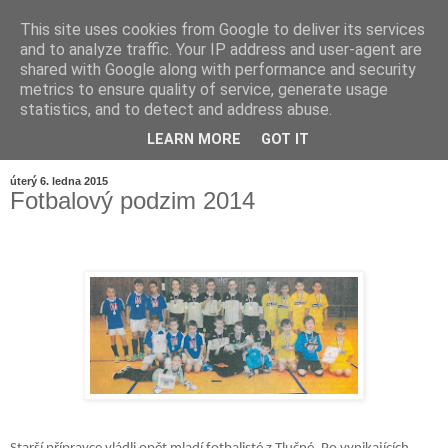
This site uses cookies from Google to deliver its services
and to analyze traffic. Your IP address and user-agent are
shared with Google along with performance and security
metrics to ensure quality of service, generate usage
statistics, and to detect and address abuse.
LEARN MORE
GOT IT
▼
úterý 6. ledna 2015
Fotbalový podzim 2014