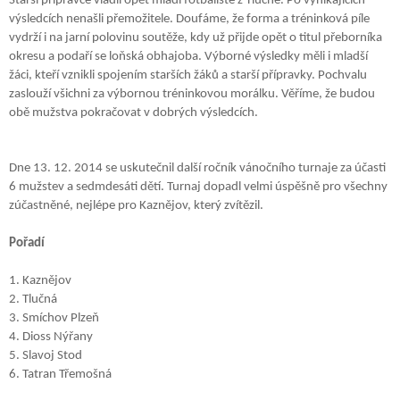
Starší přípravce vládli opět mladí fotbalisté z Tlučné. Po vynikajících 
výsledcích nenašli přemožitele. Doufáme, že forma a tréninková píle 
vydrží i na jarní polovinu soutěže, kdy už přijde opět o titul přeborníka 
okresu a podaří se loňská obhajoba. Výborné výsledky měli i mladší 
žáci, kteří vznikli spojením starších žáků a starší přípravky. Pochvalu 
zaslouží všichni za výbornou tréninkovou morálku. Věříme, že budou 
obě mužstva pokračovat v dobrých výsledcích.
Dne 13. 12. 2014 se uskutečnil další ročník vánočního turnaje za účasti 
6 mužstev a sedmdesáti dětí. Turnaj dopadl velmi úspěšně pro všechny 
zúčastněné, nejlépe pro Kaznějov, který zvítězil.
Pořadí
1. Kaznějov
2. Tlučná 
3. Smíchov Plzeň
4. Dioss Nýřany
5. Slavoj Stod
6. Tatran Třemošná